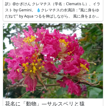
訳）@かぎけん クレマチス（学名：Clematis L.）、イラ
スト by Gemini。 💧クレマチスの水滴詩：”風に身をゆ
だねて" by Aqua つるを伸ばしながら、 風に身をまかせ
て咲いていく。 あなたの心も、 力を抜いたときにいち
ばん美しくひらく。
花名に「動物」―サルスベリと猿