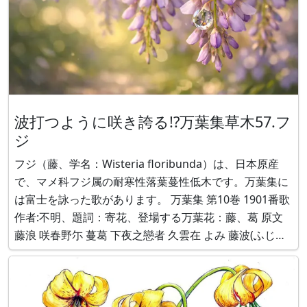
波打つように咲き誇る!?万葉集草木57.フ
ジ
フジ（藤、学名：Wisteria floribunda）は、日本原産
で、マメ科フジ属の耐寒性落葉蔓性低木です。万葉集に
は富士を詠った歌があります。 万葉集 第10巻 1901番歌
作者:不明、題詞：寄花、登場する万葉花：藤、葛 原文
藤浪 咲春野尓 蔓葛 下夜之戀者 久雲在 よみ 藤波(ふじな
みの） 咲（咲く）春（春の）野尓（に） 蔓（這ふ）
葛（葛の） 下（した）夜（よ）之（し）戀（恋ひ）者