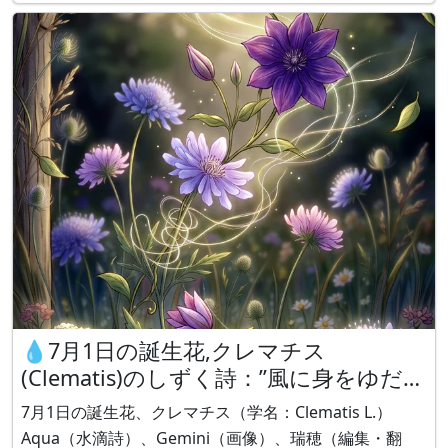
も、 誰かの心に光を灯している。 -------------------------------
-
💧7月1日の誕生花,クレマチス
(Clematis)のしずく詩：”風に身をゆだね
て" by Aqu
7月1日の誕生花、クレマチス（学名：Clematis L.）
Aqua（水滴詩）、Gemini（画像）、瑞穂（編集・翻