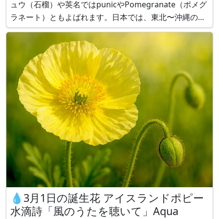
ュウ（石榴）や英名ではpunicやPomegranate（ポメグ
ラネート）ともよばれます。日本では、東北〜沖縄の日
のあたる場所に自生するほか、庭木で植えられます。成
長は遅く、樹高は3～7mです。葉は緑色の楕円形で光沢
が有り全縁で互
💧3月1日の誕生花 アイスランドポピー
水滴詩「風のうたを聴いて」Aqua