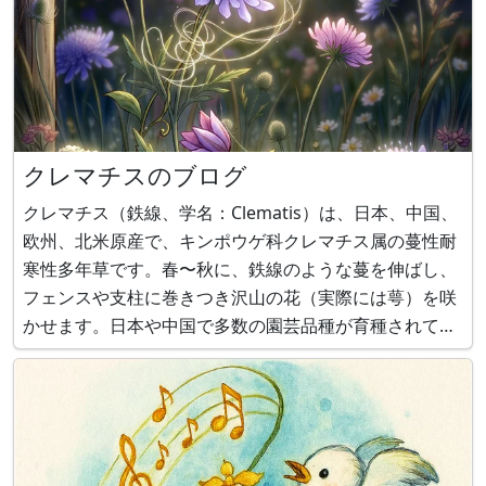
クレマチスのブログ
クレマチス（鉄線、学名：Clematis）は、日本、中国、
欧州、北米原産で、キンポウゲ科クレマチス属の蔓性耐
寒性多年草です。春〜秋に、鉄線のような蔓を伸ばし、
フェンスや支柱に巻きつき沢山の花（実際には萼）を咲
かせます。日本や中国で多数の園芸品種が育種されてい
ます。蔓性植物の嬢王とも称されるこの花言葉は何でし
ょう。答えは、下のかぎけん花図鑑をご覧ください。 花
図鑑 クレマチス（鉄線） https