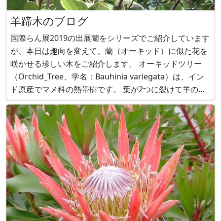
羊蹄木のブログ
国際らん展2019の出展蘭をシリーズでご紹介しています
が、本日は趣向を変えて、蘭（オーキッド）に似た花を
咲かせる珍しい木をご紹介します。 オーキッドツリー
（Orchid_Tree、学名：Bauhinia variegata）は、イン
ド原産でマメ科の熱帯樹です。 葉が2つに裂けて羊のヒ
ズメに似ているので、和名ではヨウテイボク（羊蹄木）
とも呼ばれます。 ■オーキッドツリー（Orchid_Tree