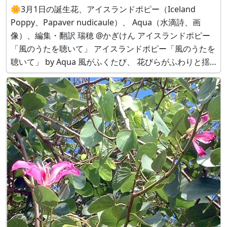
🌼3月1日の誕生花、アイスランドポピー（Iceland
Poppy、Papaver nudicaule）、 Aqua（水滴詩、画
像）、編集・翻訳 瑞穂 @かぎけん アイスランドポピー
「風のうたを聴いて」 アイスランドポピー「風のうたを
聴いて」 by Aqua 風がふくたび、 花びらがふわりと揺
れる。 まるで、風のうたに耳をすませて、 そっと踊っ
ているみたい。 やわらかな色、