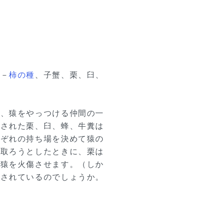
者－
柿の種
、子蟹、栗、臼、
し、猿をやっつける仲間の一
請された栗、臼、蜂、牛糞は
れぞれの持ち場を決めて猿の
を取ろうとしたときに、栗は
て猿を火傷させます。（しか
持されているのでしょうか。