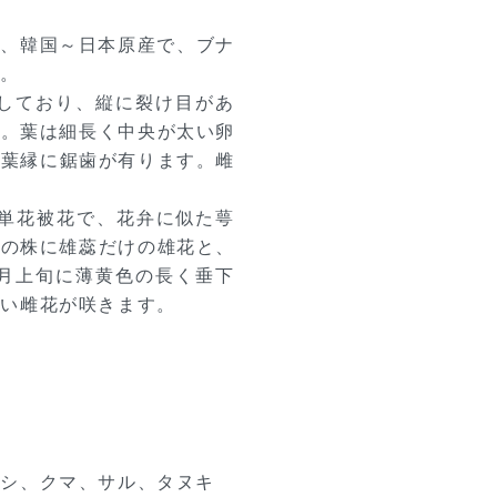
a〉は、韓国～日本原産で、ブナ
す。
をしており、縦に裂け目があ
す。葉は細長く中央が太い卵
、葉縁に鋸歯が有ります。雌
い単花被花で、花弁に似た萼
つの株に雄蕊だけの雄花と、
6月上旬に薄黄色の長く垂下
白い雌花が咲きます。
シシ、クマ、サル、タヌキ