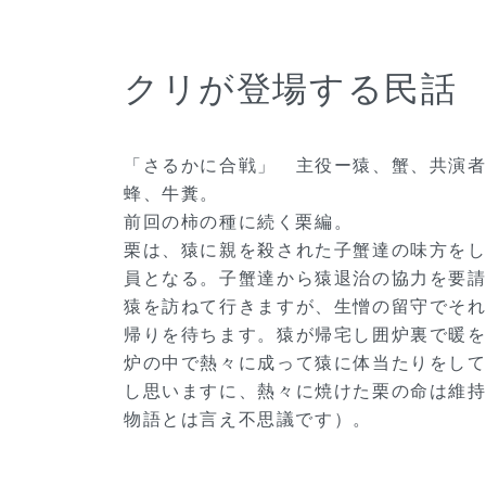
クリが登場する民話
「さるかに合戦」 主役ー猿、蟹、共演
蜂、牛糞。
前回の柿の種に続く栗編。
栗は、猿に親を殺された子蟹達の味方を
員となる。子蟹達から猿退治の協力を要
猿を訪ねて行きますが、生憎の留守でそ
帰りを待ちます。猿が帰宅し囲炉裏で暖
炉の中で熱々に成って猿に体当たりをし
し思いますに、熱々に焼けた栗の命は維
物語とは言え不思議です）。