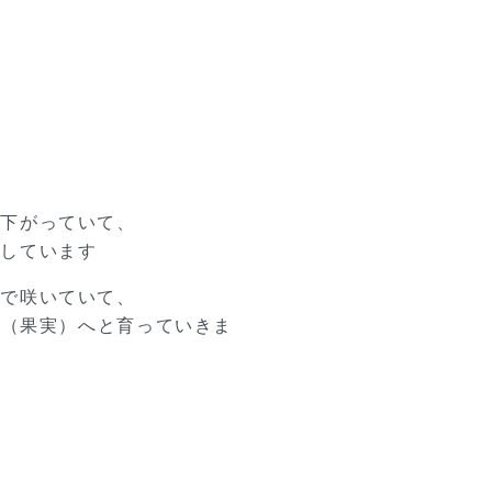
れ下がっていて、
集しています
形で咲いていて、
実（果実）へと育っていきま