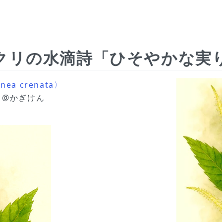
クリの水滴詩「ひそやかな実り
ea crenata〉
 @かぎけん