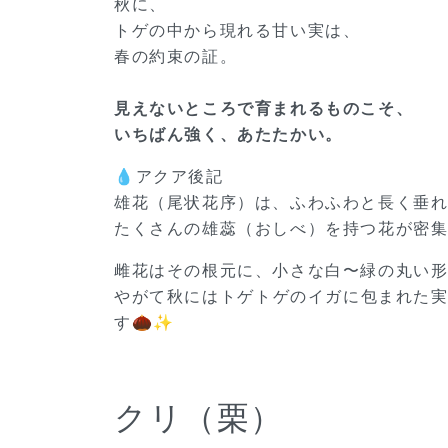
秋に、
トゲの中から現れる甘い実は、
春の約束の証。
見えないところで育まれるものこそ、
いちばん強く、あたたかい。
💧アクア後記
雄花（尾状花序）は、ふわふわと長く垂
たくさんの雄蕊（おしべ）を持つ花が密
雌花はその根元に、小さな白〜緑の丸い
やがて秋にはトゲトゲのイガに包まれた
す🌰✨
クリ（栗）