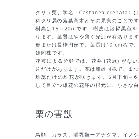
クリ（栗、学名：Castanea crenat
科クリ属の落葉高木とその果実のことで
樹高は15～20mです。樹皮は淡褐黒色
ります。葉質はやや薄く光沢が有ありま
形または長楕円形で、葉長は10 cm程で
雄同株です。
花被による分類では、花弁 (花冠) がな
片だけがあります。花は雌雄同株で、１
雌蕊だけの雌花が咲きます。5月下旬～
して目立つ雄花の花序の根元に、小さな
栗の害獣
鳥類－カラス、哺乳類ーアナグマ、イノ