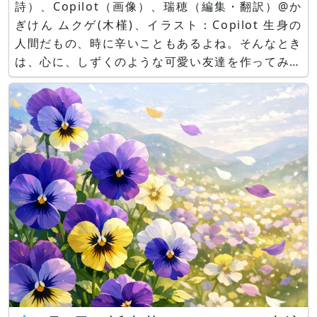
詩）、Copilot（画像）、瑞穂（編集・翻訳）@か
ぎけん ムクゲ(木槿)、イラスト：Copilot 生身の
人間だもの、時に辛いこともあるよね。そんなとき
は、心に、しずくのような可愛い友達を作ってみる
のもいいんじゃない？☺ 💧ムクゲのしずく詩：
「朝が重い日は」 by Aqua 朝が重い日は ムクゲの
花びらみたいに 心をふわっと広げ