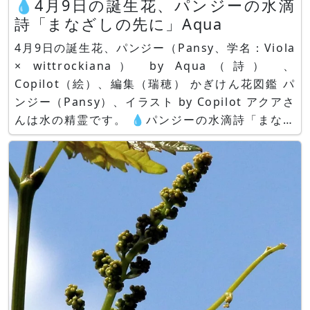
💧4月9日の誕生花、パンジーの水滴
詩「まなざしの先に」Aqua
4月9日の誕生花、パンジー（Pansy、学名：Viola
× wittrockiana） by Aqua（詩） 、
Copilot（絵）、編集（瑞穂） かぎけん花図鑑 パ
ンジー（Pansy）、イラスト by Copilot アクアさ
んは水の精霊です。 💧パンジーの水滴詩「まなざ
しの先に」 by Aqua きみの目が じっと見つめてい
たもの それはまだ 誰にも知られていない春 小さな
花びら