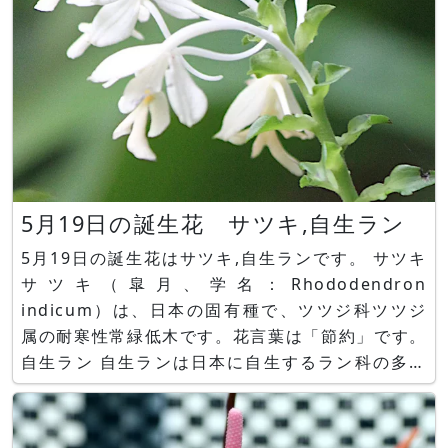
5月19日の誕生花 サツキ,自生ラン
5月19日の誕生花はサツキ,自生ランです。 サツキ
サツキ（皐月、学名：Rhododendron
indicum）は、日本の固有種で、ツツジ科ツツジ
属の耐寒性常緑低木です。花言葉は「節約」です。
自生ラン 自生ランは日本に自生するラン科の多年
草「野生ラン」です。花言葉は「静寂」です。自生
ランの種類には以下のものがあります。 ツルラン
（鶴蘭、学名：Calanthe triplicata）、