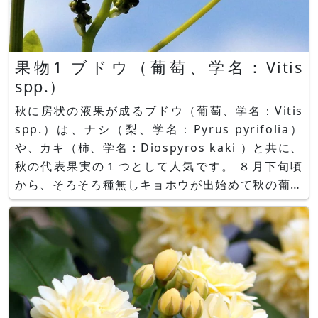
果物1 ブドウ（葡萄、学名：Vitis
spp.）
秋に房状の液果が成るブドウ（葡萄、学名：Vitis
spp.）は、ナシ（梨、学名：Pyrus pyrifolia）
や、カキ（柿、学名：Diospyros kaki ）と共に、
秋の代表果実の１つとして人気です。 ８月下旬頃
から、そろそろ種無しキョホウが出始めて秋の葡萄
シーズンが始まります。人気のシャインマスカット
や、ナガノパープルは高値の花ですが、是非、食べ
たい品種です。 ブドウ（葡萄、学名：Vi