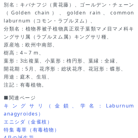
別名：キバナフジ（黄花藤）、ゴールデン・チェーン
（Golden chain）、golden rain、common
laburnum（コモン・ラブルヌム）、
分類名：植物界被子植物真正双子葉類マメ目マメ科キ
ングサリ属（ラブルヌム属）キングサリ種、
原産地：欧州中南部、
樹高：4～7 m、
葉形：3出複葉、小葉形：楕円形、葉縁：全縁、
開花期：5月、花序形：総状花序、花冠形：蝶形、
用途：庭木、生垣、
注記：有毒植物。
■関連ページ
キングサリ（金鎖、学名：Laburnum
anagyroides）
エニシダ（金雀枝）
特集 毒草（有毒植物）
4月の誕生花