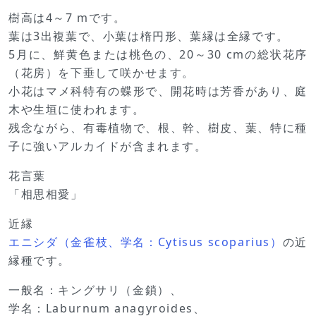
樹高は4～7 mです。
葉は3出複葉で、小葉は楕円形、葉縁は全縁です。
5月に、鮮黄色または桃色の、20～30 cmの総状花序
（花房）を下垂して咲かせます。
小花はマメ科特有の蝶形で、開花時は芳香があり、庭
木や生垣に使われます。
残念ながら、有毒植物で、根、幹、樹皮、葉、特に種
子に強いアルカイドが含まれます。
花言葉
「相思相愛」
近縁
エニシダ（金雀枝、学名：Cytisus scoparius）
の近
縁種です。
一般名：キングサリ（金鎖）、
学名：Laburnum anagyroides、