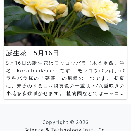
誕生花 5月16日
5月16日の誕生花はモッコウバラ（木香薔薇、学
名：Rosa banksiae）です。 モッコウバラは、バ
ラ科バラ属の「薔薇」の原種の一つです。 初夏
に、芳香のする白～淡黄色の一重咲き/八重咲きの
小花を多数咲かせます。 植物園などではモッコウ
バラをフェンスに巻き付けたアーチのトンネルが作
られています。 花言葉は、「あなたにふさわしい
人」。 モッコウバラ（木香薔薇、学名：Rosa
Copyright © 2026
banks
Science & Technology Inst., Co.