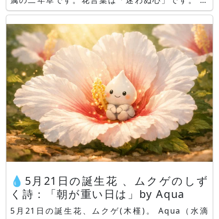
属の二年草です。花言葉は「迷わぬ心」です。 ア
ンスリウム アンスリウム（Anthurium、学名：
Anthurium andraeanum) は、コロンビア、エク
アドル原産で、サトイモ科アン
💧5月21日の誕生花 、ムクゲのしず
く詩：「朝が重い日は」by Aqua
5月21日の誕生花、ムクゲ(木槿)。 Aqua（水滴