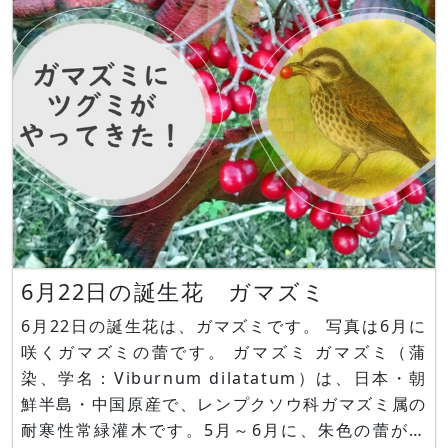
い、野苺2種を掛け合わせて作られた園芸品種（主
にオランダ）
6月22日の誕生花 ガマズミ
6月22日の誕生花は、ガマズミです。 写真は6月に
咲くガマズミの蕾です。 ガマズミ ガマズミ（蒲
染、学名：Viburnum dilatatum）は、日本・朝
鮮半島・中国原産で、レンプクソウ科ガマズミ属の
耐寒性常緑灌木です。5月～6月に、朱色の蕾が開