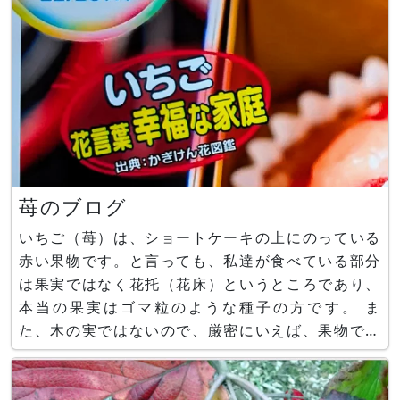
苺のブログ
いちご（苺）は、ショートケーキの上にのっている
赤い果物です。と言っても、私達が食べている部分
は果実ではなく花托（花床）というところであり、
本当の果実はゴマ粒のような種子の方です。 ま
た、木の実ではないので、厳密にいえば、果物では
なく野菜ですが、日本の市場では果物として扱かわ
れます。 苺の学名は、Fragaria × ananassaと言