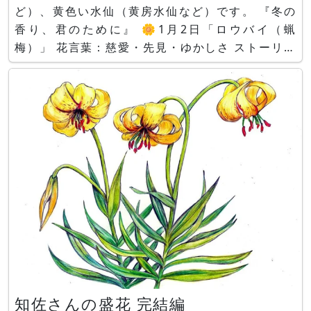
ど）、黄色い水仙（黄房水仙など）です。 『冬の
香り、君のために』 🌼1月2日「ロウバイ（蝋
梅）」 花言葉：慈愛・先見・ゆかしさ ストーリー
by Aquaさん 、イラスト by Copilotさん 「ロウ
バイ」、ストーリー＆イラスト by Copilotさん 雪
がちらつく寒空の下、 ひとり
知佐さんの盛花 完結編