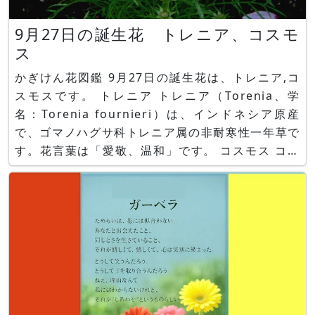
9月27日の誕生花 トレニア、コスモ
ス
かぎけん花図鑑 9月27日の誕生花は、トレニア,コ
スモスです。 トレニア トレニア（Torenia、学
名：Torenia fournieri）は、インドネシア原産
で、ゴマノハグサ科トレニア属の非耐寒性一年草で
す。花言葉は「愛敬、温和」です。 コスモス コス
モス（Cosmos 、学名：Cosmos bipinnatus）
は、メキシコ原産で、キク科コスモス属の非耐寒性
一年草です。花言葉は「調和」で