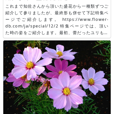
これまで知佐さんから頂いた盛花から一種類ずつご
紹介して参りましたが、最終形も併せて下記特集ペ
ージでご紹介します。 https://www.flower-
db.com/ja/special/12/2 特集ページでは、頂い
た時の姿をご紹介します。最初、蕾だったユリも２
輪咲き、盛り花は全て無事咲き終えました。素敵な
誕生祝、ありがとうございました。本年も良い年と
なるよう全力で頑張ります！引続き宜しくお願