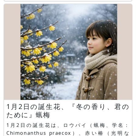
花し、芳香のある白い集合花を咲かせます。10月
～11月に赤い卵形の果実を成らせその後、暗紫色
に熟します。果実は生け花や切り花などに使われま
す花言葉は
1月2日の誕生花、『冬の香り、君の
ために』蝋梅
1月2日の誕生花は、ロウバイ（蝋梅、学名：
Chimonanthus praecox）、赤い椿（光明な