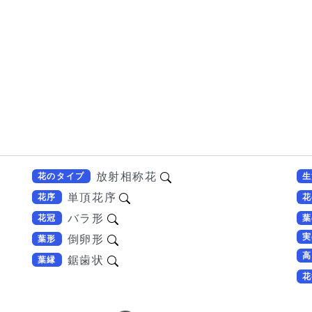
放射相称花
花のタイプ
生
単頂花序
花序
花
バラ形
花冠
葉
実
倒卵形
葉形
高
鋸歯状
葉縁
花