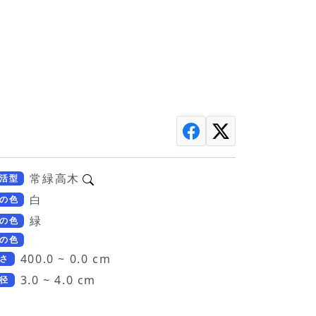
常緑高木
活型
白
の色
緑
の色
の色
400.0 ~ 0.0 cm
さ
3.0 ~ 4.0 cm
径