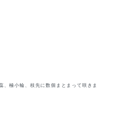
パ咲き、筒蕊、極小輪、枝先に数個まとまって咲きま