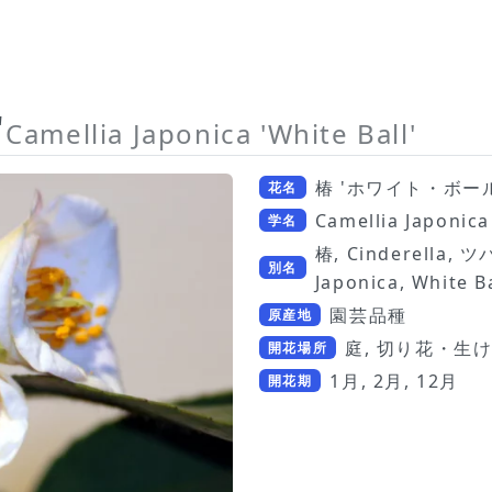
'
Camellia Japonica 'White Ball'
椿 'ホワイト・ボール
花名
Camellia Japonica 
学名
椿, Cinderella
別名
Japonica, White Ba
園芸品種
原産地
庭, 切り花・生け
開花場所
1月, 2月, 12月
開花期