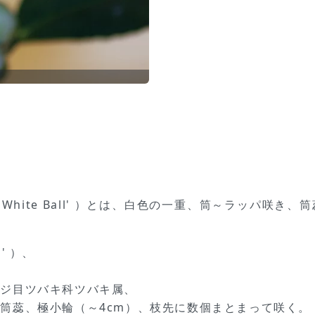
nica 'White Ball' ）とは、白色の一重、筒～ラッ
' ）、
ツジ目ツバキ科ツバキ属、
筒蕊、極小輪（～4cm）、枝先に数個まとまって咲く。