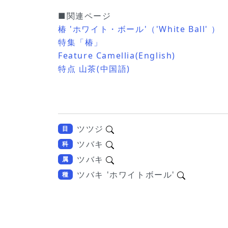
■関連ページ
椿 'ホワイト・ボール'（'White Ball' ）
特集「椿」
Feature Camellia(English)
特点 山茶(中国語)
ツツジ
目
ツバキ
科
ツバキ
属
ツバキ 'ホワイトボール'
種