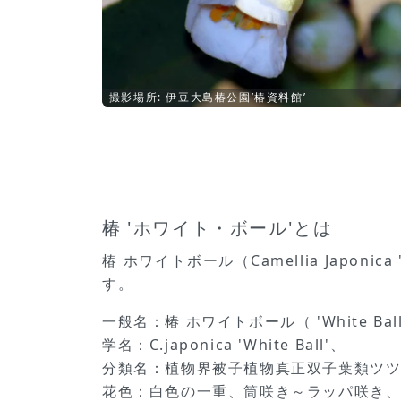
撮影場所: 伊豆大島椿公園’椿資料館’
椿 'ホワイト・ボール'とは
椿 ホワイトボール（Camellia Japo
す。
一般名：椿 ホワイトボール（ 'White Ball
学名：C.japonica 'White Ball'、
分類名：植物界被子植物真正双子葉類ツ
花色：白色の一重、筒咲き～ラッパ咲き、