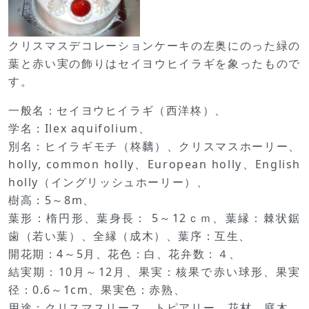
クリスマスデコレーションケーキの左奥にのった緑の
葉と赤い実の飾りはセイヨウヒイラギを象ったもので
す。
一般名：セイヨウヒイラギ（西洋柊）、
学名：Ilex aquifolium、
別名：ヒイラギモチ（柊黐）、クリスマスホーリー、
holly, common holly、European holly、English
holly（イングリッシュホーリー）、
樹高：5～8m、
葉形：楕円形、葉身長： 5～12ｃｍ、葉縁：棘状鋸
歯（若い葉）、全縁（成木）、葉序：互生、
開花期：4～5月、花色：白、花弁数：４、
結実期：10月～12月、果実：核果で赤い球形、果実
径：0.6～1cm、果実色：赤熟、
用途：クリスマスリース、トピアリー、花材、庭木、