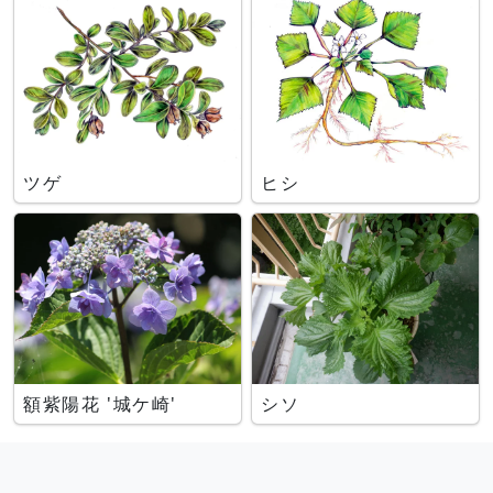
ツゲ
ヒシ
額紫陽花 '城ケ崎'
シソ