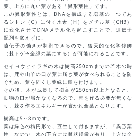
葉、上方に丸い葉がある「異形葉性」です。
この異形葉性とは、DNAを構成する塩基の一つであ
るシトン（C）に付く水素（H）をメチル基（CH3）
に変化させてDNAメチル化を起こすことで、遺伝子
配列を変えずに、
遺伝子の働きが制御できるので、後天的な化学修飾
（棘トゲ→全縁の葉にする）が可能になることです。
セイヨウヒイラギの木は樹高250cmまでの若木の時
は、鹿や山羊の口が葉に届き葉が食べられることを防
ぐため、葉を固くし葉縁に棘を付けます。
その後、木が成長して樹高が250cm以上となると、
動物の口が届かなくなるので、棘を作る必要が無くな
り、棘を作るエネルギーが省かれ全葉となります。
樹高は5～8mです。
葉は緑色の楕円形で、互生して付きますが、「異形葉
性」なので、木の下方には棘状鋸歯が有り、上方は全