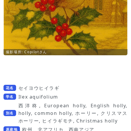
撮影場所: Copilotさん
セイヨウヒイラギ
花名
Ilex aquifolium
学名
西洋柊, European holly, English holly,
holly, common holly, ホーリー, クリスマス
別名
ホーリー, ヒイラギモチ, Christmas holly
欧州、北アフリカ、西南アジア
原産地