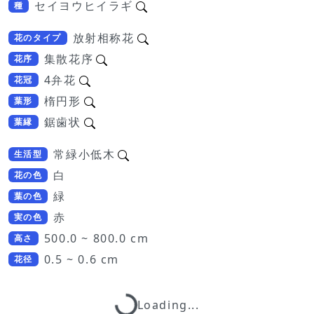
セイヨウヒイラギ
種
放射相称花
花のタイプ
集散花序
花序
4弁花
花冠
楕円形
葉形
鋸歯状
葉縁
常緑小低木
生活型
白
花の色
緑
葉の色
赤
実の色
500.0 ~ 800.0 cm
高さ
0.5 ~ 0.6 cm
花径
Loading...
Loading...