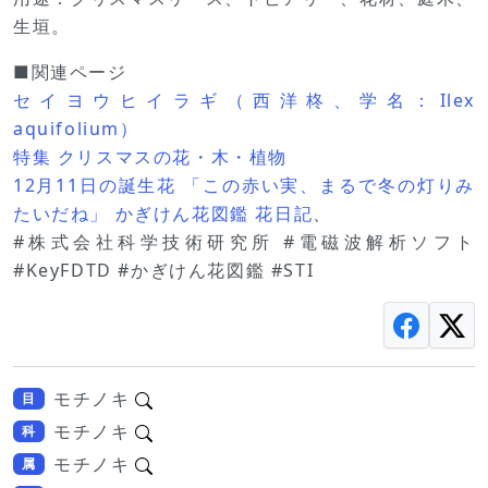
生垣。
■関連ページ
セイヨウヒイラギ（西洋柊、学名：Ilex
aquifolium）
特集 クリスマスの花・木・植物
12月11日の誕生花 「この赤い実、まるで冬の灯りみ
たいだね」 かぎけん花図鑑 花日記
、
#株式会社科学技術研究所 #電磁波解析ソフト
#KeyFDTD #かぎけん花図鑑 #STI
モチノキ
目
モチノキ
科
モチノキ
属