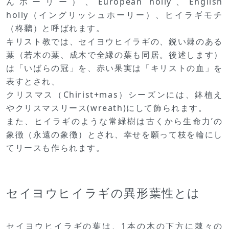
んホーリー）、European holly、English
holly（イングリッシュホーリー）、ヒイラギモチ
（柊黐）と呼ばれます。
キリスト教では、セイヨウヒイラギの、鋭い棘のある
葉（若木の葉、成木で全縁の葉も同居。後述します）
は「いばらの冠」を、赤い果実は「キリストの血」を
表すとされ、
クリスマス（Chirist+mas）シーズンには、鉢植え
やクリスマスリース(wreath)にして飾られます。
また、ヒイラギのような常緑樹は古くから生命力’の
象徴（永遠の象徴）とされ、幸せを願って枝を輪にし
てリースも作られます。
セイヨウヒイラギの異形葉性とは
セイヨウヒイラギの葉は、1本の木の下方に棘々の