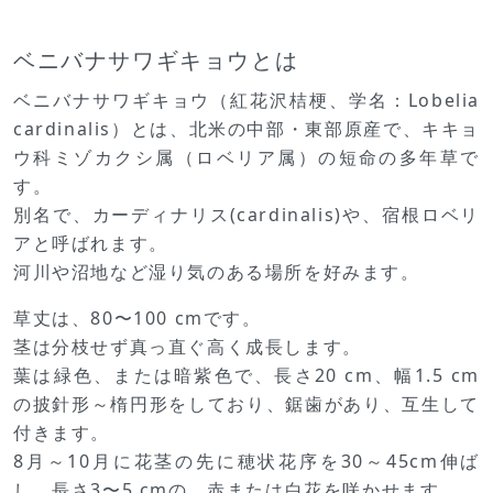
ベニバナサワギキョウとは
ベニバナサワギキョウ（紅花沢桔梗、学名：Lobelia
cardinalis）とは、北米の中部・東部原産で、キキョ
ウ科ミゾカクシ属（ロベリア属）の短命の多年草で
す。
別名で、カーディナリス(cardinalis)や、宿根ロベリ
アと呼ばれます。
河川や沼地など湿り気のある場所を好みます。
草丈は、80〜100 cmです。
茎は分枝せず真っ直ぐ高く成長します。
葉は緑色、または暗紫色で、長さ20 cm、幅1.5 cm
の披針形～楕円形をしており、鋸歯があり、互生して
付きます。
8月～10月に花茎の先に穂状花序を30～45cm伸ば
し、長さ3〜5 cmの、赤または白花を咲かせます。