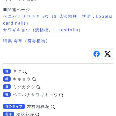
■関連ページ
ベニバナサワギキョウ（紅花沢桔梗、学名：Lobelia
cardinalis）
サワギキョウ（沢桔梗、L. sesifolia）
特集 毒草（有毒植物）
キク
目
キキョウ
科
ミゾカクシ
属
ベニバナサワギキョウ
種
左右相称花
花のタイプ
穂状花序
花序