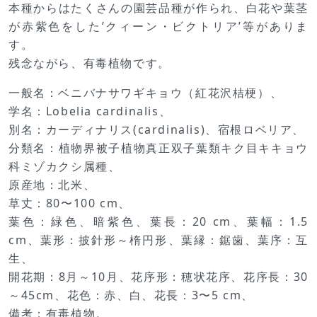
本種からはたくさんの園芸品種が作られ、白花や葉茎
が赤紫色をした’クィーン・ビクトリア’等がありま
す。
残念ながら、有毒植物です。
一般名：ベニバナサワギキョウ（紅花沢桔梗）、
学名：Lobelia cardinalis、
別名：カーディナリス(cardinalis)、宿根ロベリア、
分類名：植物界被子植物真正双子葉類キク目キキョウ
科ミゾカクシ属種、
原産地：北米、
草丈：80〜100 cm、
葉色：緑色、暗紫色、葉長：20 cm、葉幅：1.5
cm、葉形：披針形～楕円形、葉縁：鋸歯、葉序：互
生、
開花期：8月～10月、花序形：穂状花序、花序長：30
～45cm、花色：赤、白、花長：3〜5 cm、
備考：有毒植物。