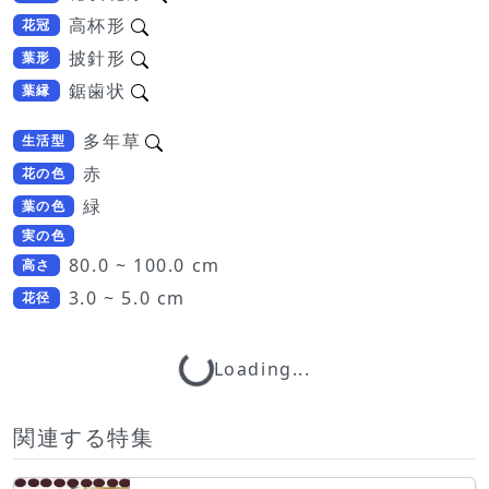
高杯形
花冠
披針形
葉形
鋸歯状
葉縁
多年草
生活型
赤
花の色
緑
葉の色
実の色
80.0 ~ 100.0 cm
高さ
3.0 ~ 5.0 cm
花径
Loading...
Loading...
関連する特集