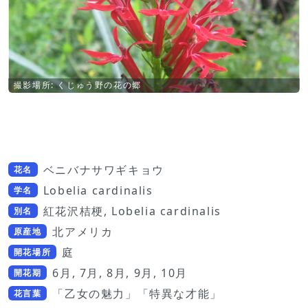
撮影場所: くじゅう野の花の郷
ベニバナサワギキョウ
花名
Lobelia cardinalis
学名
紅花沢桔梗, Lobelia cardinalis
別名
北アメリカ
原産地
庭
開花場所
6月, 7月, 8月, 9月, 10月
開花期
「乙女の魅力」「特異な才能」
花言葉