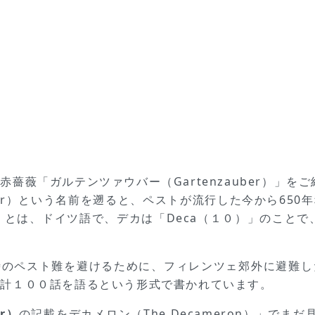
薔薇「ガルテンツァウバー（Gartenzauber）」を
uber）という名前を遡ると、ペストが流行した今から65
」とは、ドイツ語で、デカは「Deca（１０）」のことで
時のペスト難を避けるために、フィレンツェ郊外に避難し
合計１００話を語るという形式で書かれています。
r）
の記載をデカメロン（The Decameron）」で