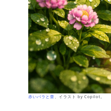
赤いバラと蕾
、イラスト by Copilot。