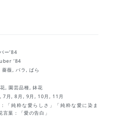
ー’84
uber ’84
4, 薔薇, バラ, ばら
花, 園芸品種, 鉢花
, 7月, 8月, 9月, 10月, 11月
葉：「純粋な愛らしさ」「純粋な愛に染ま
花言葉：「愛の告白」