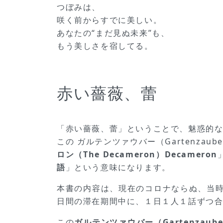
つぼみは、
咲く前からすでに美しい。
あなたの“まだ見ぬ未来”も、
もう美しさを宿してる。
赤い薔薇、蕾
「赤い薔薇、蕾」ということで、魅惑的な赤
この ガルテンツァウバー（Gartenza
ロン（The Decameron）Decameron
語
」という意味になります。
本書の内容は、現在のコロナならぬ、当
日間の滞在期間中に、１日１人１話ずつ
この
ガルテンツァウバー（Gartenzaube