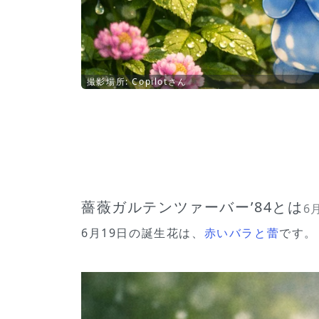
撮影場所: Copilotさん
薔薇ガルテンツァーバー’84とは
6
6月19日の誕生花は、
赤いバラと蕾
です。