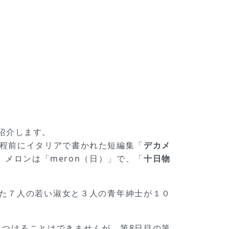
ご紹介します。
0年程前にイタリアで書かれた短編集「
デカメ
、メロンは「meron（日）」で、「
十日物
た７人の若い淑女と３人の青年紳士が１０
まだ見つけることはできませんが、第8日目の第