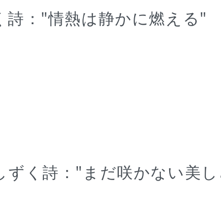
く詩："情熱は静かに燃える"
しずく詩："まだ咲かない美し