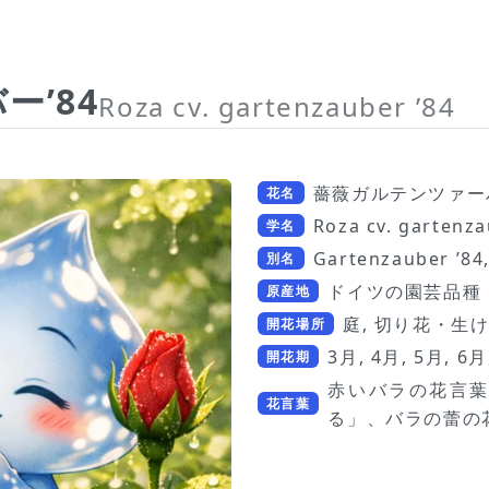
’84
Roza cv. gartenzauber ’84
薔薇ガルテンツァーバ
花名
Roza cv. gartenza
学名
Gartenzauber ’8
別名
ドイツの園芸品種
原産地
庭, 切り花・生け
開花場所
3月, 4月, 5月, 6月
開花期
赤いバラの花言
花言葉
る」、バラの蕾の