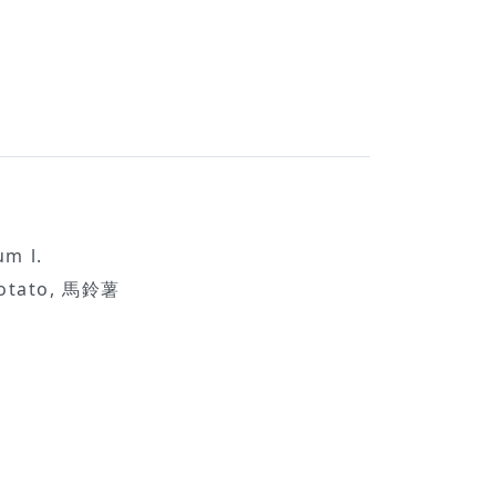
m l.
tato, 馬鈴薯