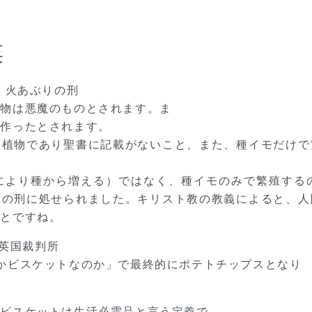
菜
、火あぶりの刑
植物は悪魔のものとされます。ま
を作ったとされます。
た植物であり聖書に記載がないこと、また、種イモだけで
により種から増える）ではなく、種イモのみで繁殖する
りの刑に処せられました。キリスト教の教義によると、人
ことですね。
 英国裁判所
かビスケットなのか」で最終的にポテトチップスとなり
のビスケットは生活必需品と言う定義で、