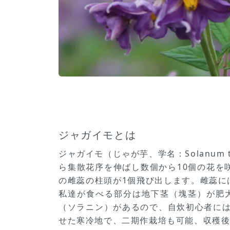
ジャガイモとは
ジャガイモ（じゃが芋、学名：Solanu
ら集散花序を伸ばし数個から10個の花を
の雌蕊の柱頭が1個飛び出します。雌蕊に
私達が食べる部分は地下茎（塊茎）が肥
（ソラニン）があるので、自炊初心者に
せた寒冷地で、二期作栽培も可能、収穫後