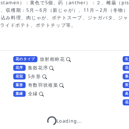
tamen）：黄色で5個、葯（anther）：２、雌蘂（pi
色、収穫期：5月～6月（新じゃが）、11月～2月（冬
煮込み料理、肉じゃが、ポテトスープ、ジャガバタ、ジャ
フライドポテト、ポテトチップ等。
放射相称花
花のタイプ
生
集散花序
花序
花
5弁形
花冠
葉
奇数羽状複葉
葉形
実
全縁
葉縁
高
花
Loading...
Loading...