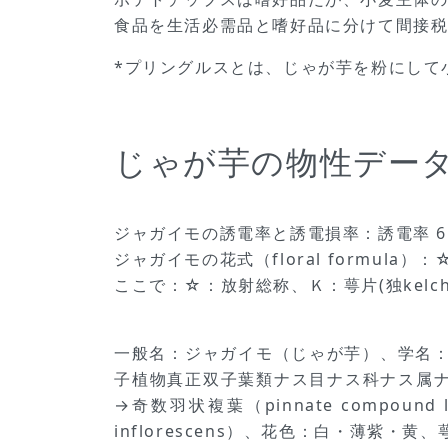
食品を生活必需品と嗜好品に分けて間接
*プリングルスとは、じゃが芋を粉にして
じゃが芋の物性デー
ジャガイモの誘電率と誘電損率：誘電率 61.8
ジャガイモの花式（floral formula）：☆K(
ここで：☆：放射総称、Ｋ：萼片(独kelch）
一般名：ジャガイモ（じゃが芋）、学名：Sol
子植物真正双子葉類ナス目ナス科ナス属ナ
→奇数羽状複葉（pinnate compo
inflorescens）、花色：白・薄紫・黄、