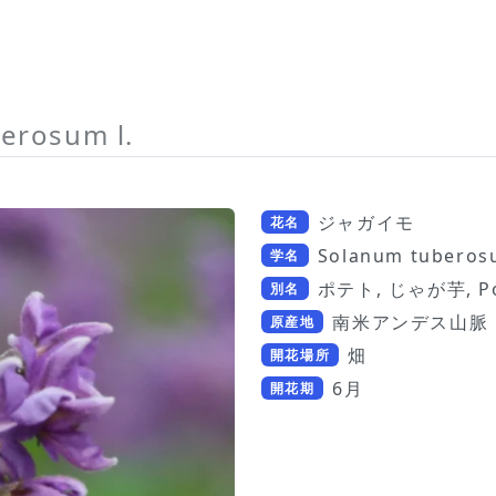
erosum l.
ジャガイモ
花名
Solanum tuberosu
学名
ポテト, じゃが芋, Po
別名
南米アンデス山脈
原産地
畑
開花場所
6月
開花期