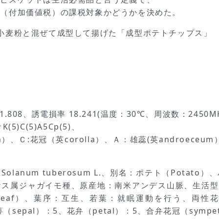
税（付加価値税）の課税対象かどうかを決めた。
小麦粉と混ぜて成型して揚げた「成型ポテトチップス」
タ
08、誘電損率 18.241(温度：30℃、周波数：2450MH
5)C(5)A5Cp(5)、
、Ｃ:花冠（英corolla）、Ａ：雄蕊(英androeceu
anum tuberosum L.、別名：ポテト（Pota
ス属ジャガイモ種、原産地：南米アンデス山脈、生活型：一
und leaf）、葉序：互生、若葉：就眠運動を行う、両
萼（sepal）：5、花弁（petal）：5、合弁花冠（sympet