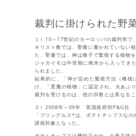
裁判に掛けられた野
１）15～17世紀のヨーロッパの裁判所で
キリスト教では、聖書に書かれていない
た、聖書では、神は種子で繁殖する植物
ジャガイモは中世期に南米から入ってき
られました。
結果的に、「神が定めた繁殖方法（雌雄
け、「悪魔の植物」に認定され、火あぶ
裁判を受けるのは、他の宗教とは異なる
２）2008年～09年 英国政府対P&G社
「プリングルス*は、ポテトチップスなの
課税対象となった。
ポテトチップスは嗜好品だが、小麦主体