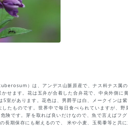
m tuberosum）は、アンデス山脈原産で、ナス科ナス
咲かせます。花は五弁が合着した合弁花で、中央外側に
は5室があります。花色は、男爵芋は白、メークインは
大したものです。世界中で毎日食べられていますが、野
は危険です。芽を取れば良いだけなので、魚で言えばフグ
の長期保存にも耐えるので、 米や小麦、玉蜀黍等と共