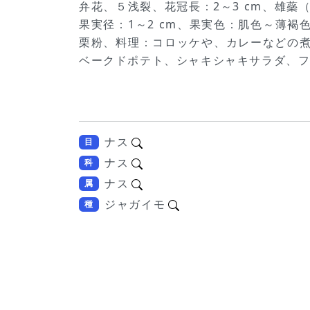
弁花、５浅裂、花冠長：2～3 cm、雄蘂（s
果実径：1～2 cm、果実色：肌色～薄褐
栗粉、料理：コロッケや、カレーなどの
ベークドポテト、シャキシャキサラダ、
ナス
目
ナス
科
ナス
属
ジャガイモ
種