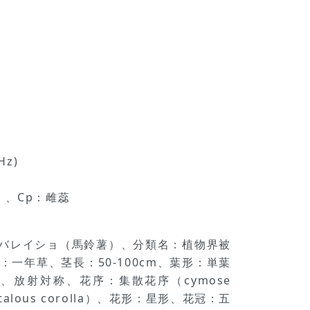
z)
m）、Cp：雌蕊
to）、バレイショ（馬鈴薯）、分類名：植物界被
年草、茎長：50-100cm、葉形：単葉
性花、放射対称、花序：集散花序（cymose
alous corolla）、花形：星形、花冠：五