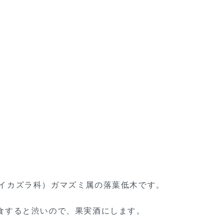
（←スイカズラ科）ガマズミ属の落葉低木です。
食すると渋いので、果実酒にします。