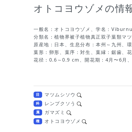
オトコヨウゾメの情
一般名：オトコヨウゾメ、学名：Viburnum 
分類名：植物界被子植物真正双子葉類マ
原産地：日本、生息分布：本州～九州、環境
葉形：卵形、葉序：対生、葉縁：鋸歯、花
花径：0.6～0.9 cm、開花期：4月〜
マツムシソウ
目
レンプクソう
科
ガマズミ
属
オトコヨウゾメ
種