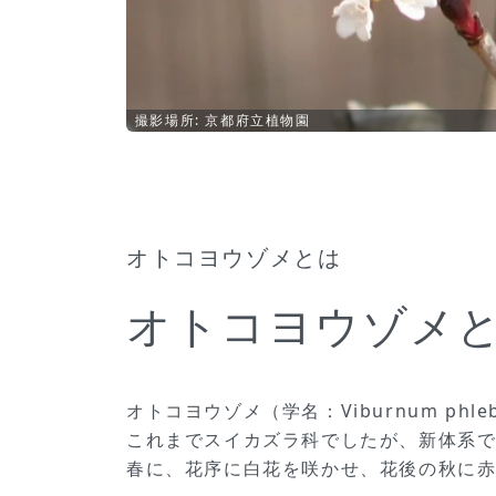
撮影場所: 京都府立植物園
オトコヨウゾメとは
オトコヨウゾメ
オトコヨウゾメ（学名：Viburnum p
これまでスイカズラ科でしたが、新体系
春に、花序に白花を咲かせ、花後の秋に