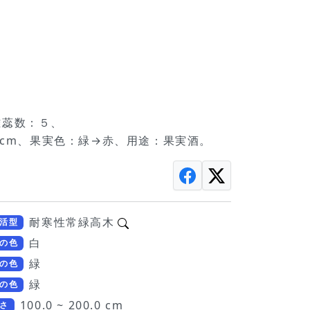
、
雄蕊数：５、
0 cm、果実色：緑→赤、用途：果実酒。
耐寒性常緑高木
活型
白
の色
緑
の色
緑
の色
100.0 ~ 200.0 cm
さ