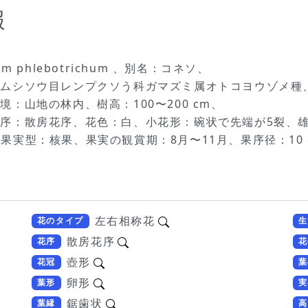
報
phlebotrichum 、別名：コネソ、
ツムシソウ目レンプクソう科ガマズミ属オトコヨウゾメ種
：山地の林内、樹高：100〜200 cm、
序：散房花序、花色：白、小花形：碗状で先端が5裂、
6月、果実型：核果、果実の観賞期：8月〜11月、果序径：1
左右相称花
花のタイプ
生
散房花序
花序
花
壺形
花冠
葉
卵形
葉形
実
鋸歯状
葉縁
高