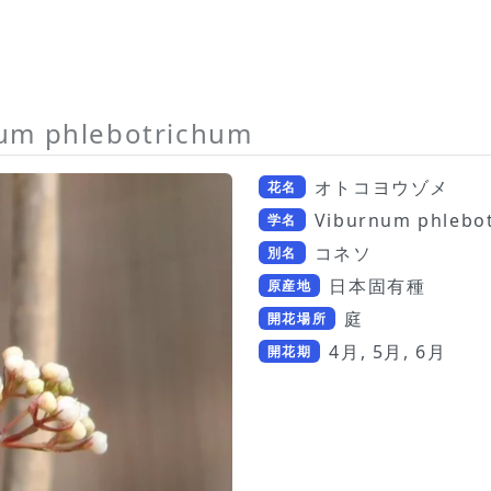
um phlebotrichum
オトコヨウゾメ
花名
Viburnum phlebo
学名
コネソ
別名
日本固有種
原産地
庭
開花場所
4月, 5月, 6月
開花期