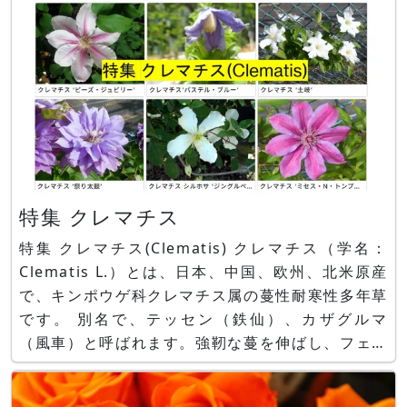
特集 クレマチス
特集 クレマチス(Clematis) クレマチス（学名：
Clematis L.）とは、日本、中国、欧州、北米原産
で、キンポウゲ科クレマチス属の蔓性耐寒性多年草
です。 別名で、テッセン（鉄仙）、カザグルマ
（風車）と呼ばれます。強靭な蔓を伸ばし、フェン
スや支柱に巻きつき沢山の花（実際には萼）を咲か
せます。 以下に、クレマチスの種類を載せまし