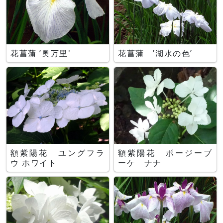
花菖蒲 ’奥万里'
花菖蒲 ’湖水の色’
額紫陽花 ユングフラ
額紫陽花 ポージーブ
ウ ホワイト
ーケ ナナ