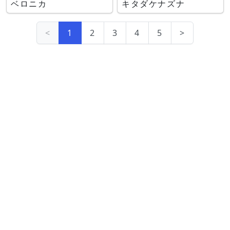
ベロニカ
キタダケナズナ
<
1
2
3
4
5
>