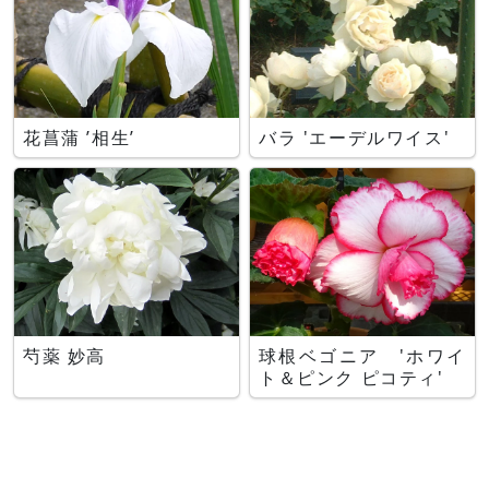
花菖蒲 ’相生’
バラ 'エーデルワイス'
芍薬 妙高
球根ベゴニア 'ホワイ
ト＆ピンク ピコティ'