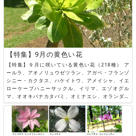
【特集】9月の黄色い花
【特集】９月に咲いている黄色い花（218種） ア
ールラ、アオノリュウゼツラン、アガベ・フランゾ
シニー・カクタス、ハケイトウ、アメイシャ、イエ
ローケープハニーサックル、イリマ、エゾオグル
マ、オオキバナカタバミ、オミナエシ、オランダセ
ンニチ、カタバミ、カンレンボク、キカラスウリ、
キクイモ、キツリフネ、キバナノオオゴチョウ、グ
ラマトフィルム・スペキオスム、ケイトウ、ゴーヤ
ー、コウホネ、ツンベルギア・アラ