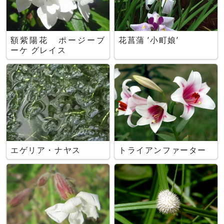
額紫陽花 ポージーブ
花菖蒲 ’小町娘’
ーケ グレイス
エゲリア・ナヤス
トライアンファーター