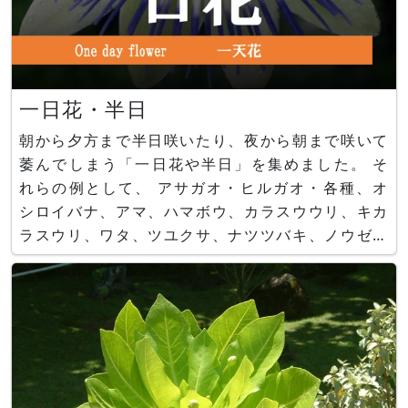
一日花・半日
朝から夕方まで半日咲いたり、夜から朝まで咲いて
萎んでしまう「一日花や半日」を集めました。 そ
れらの例として、 アサガオ・ヒルガオ・各種、オ
シロイバナ、アマ、ハマボウ、カラスウウリ、キカ
ラスウリ、ワタ、ツユクサ、ナツツバキ、ノウゼン
カツラ、ノカンゾウ、野牡丹、ヤノネボンテンカ、
マツヨイグサ、月見草各種、オクラ、ローゼル、ミ
ョウガ、ムラサキゴテン、ゼンテイカ、ヒオウギ、
ハナスベリヒユ、パッショ