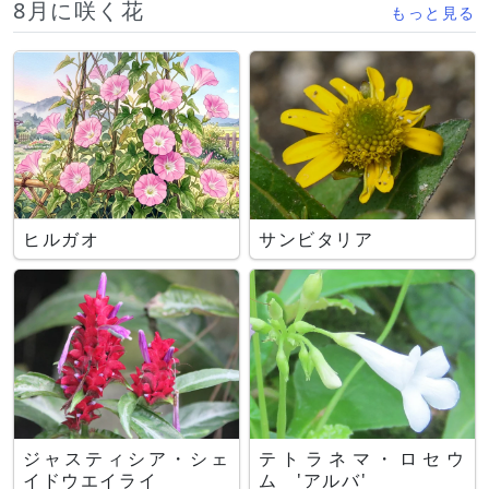
8月に咲く花
もっと見る
ヒルガオ
サンビタリア
ジャスティシア・シェ
テトラネマ・ロセウ
イドウエイライ
ム 'アルバ'