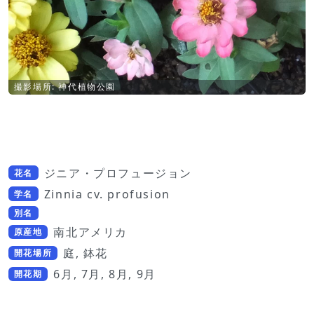
撮影場所: 神代植物公園
ジニア・プロフュージョン
花名
Zinnia cv. profusion
学名
別名
南北アメリカ
原産地
庭, 鉢花
開花場所
6月, 7月, 8月, 9月
開花期