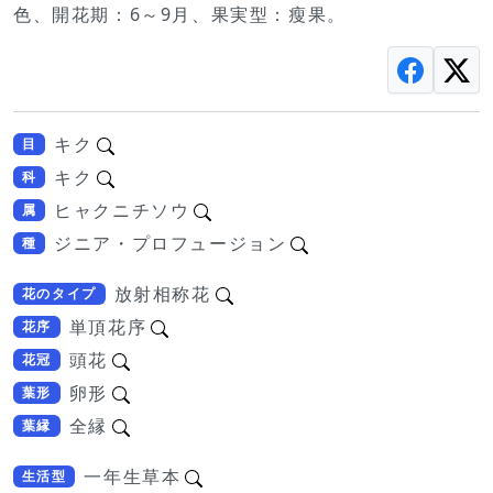
色、開花期：6～9月、果実型：瘦果。
キク
目
キク
科
ヒャクニチソウ
属
ジニア・プロフュージョン
種
放射相称花
花のタイプ
単頂花序
花序
頭花
花冠
卵形
葉形
全縁
葉縁
一年生草本
生活型