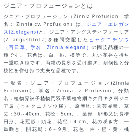
ジニア・プロフュージョンとは
ジニア・プロフュージョン（Zinnia Profusion、学
名： Zinnia cv. Profusion）は、
ジニア・エレガン
ス(Z.elegans)
と、ジニア・アングスティフォーリア
(Z. angustifolia)を種間交配した
ヒャクニチソウ
（百日草、学名：Zinnia elegans）
の園芸品種の一
種です。 花色は、白、桃、橙等で、丸い花弁を持ち
一重咲き種です。両親の長所を受け継ぎ、耐候性と分
枝性を併せ持つ丈夫な品種です。
一般名：ジニア・プロフュージョン(Zinnia
Profusion)、学名：Zinnia cv. Profusion、分類
名：植物界被子植物門双子葉植物綱キク目キク科ジニ
ア属（ヒャクニチソウ属）、原産地：園芸品種、草
丈：30～40cm、花径：5cm、、葉形：卵形又は長楕
円形、花冠形：頭花、花径：4 cm、花の咲き方：一
重咲き、開花期：6～9月、花色：白・橙・黄・桃