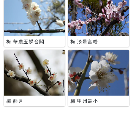
梅 華農玉蝶台閣
梅 淡暈宮粉
梅 酔月
梅 甲州最小