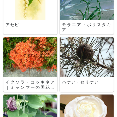
アセビ
モラエア・ポリスタキ
ア
イクソラ・コッキネア
ハケア・セリケア
｜ミャンマーの国花の
一つ