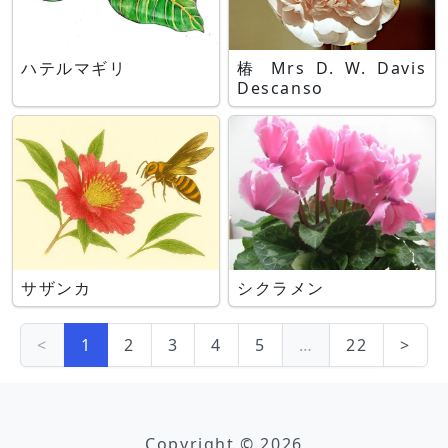
ハテルマギリ
椿 Mrs D. W. Davis
Descanso
サザンカ
シクラメン
<
1
2
3
4
5
…
22
>
Copyright © 2026