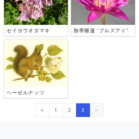
セイヨウオダマキ
熱帯睡蓮 'ブルズアイ"
ヘーゼルナッツ
<
1
2
3
>