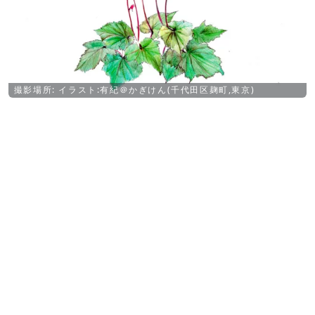
撮影場所: イラスト:有紀＠かぎけん(千代田区麹町,東京)