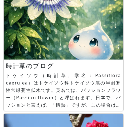
時計草のブログ
トケイソウ（時計草、学名：Passiflora
caerulea）はトケイソウ科トケイソウ属の半耐寒
性常緑蔓性低木です。英名では、パッションフラワ
ー（Passion flower）と呼ばれます。日本で、パ
ッションと言えば、「情熱」ですが、この場合は、
「受難」という意味なんですね。更なる情報は、花
図鑑をご参照ください。 花図鑑 時計草