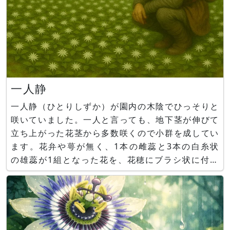
一人静
一人静（ひとりしずか）が園内の木陰でひっそりと
咲いていました。一人と言っても、地下茎が伸びて
立ち上がった花茎から多数咲くので小群を成してい
ます。花弁や萼が無く、1本の雌蕊と3本の白糸状
の雄蕊が1組となった花を、花穂にブラシ状に付け
ます。静とはドラエモンのしずかちゃん、こと源
静香さんのことではなく、源義経の愛妾「静御前」
のことです。白拍子をしていた静御前の舞姿の美し
さにあやかって花名が付けられまし