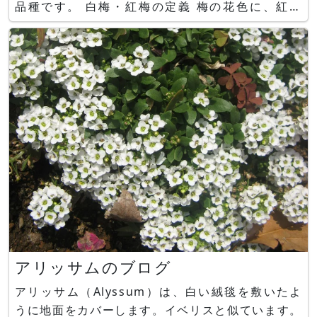
品種です。 白梅・紅梅の定義 梅の花色に、紅、
白、桃色がありますが、呼び名は花色というより、
むしろ木を切って木材にした時の断面色によって、
赤っぽければ「紅梅」、白っぽければ「白梅」と
アリッサムのブログ
アリッサム（Alyssum）は、白い絨毯を敷いたよ
うに地面をカバーします。イベリスと似ています。