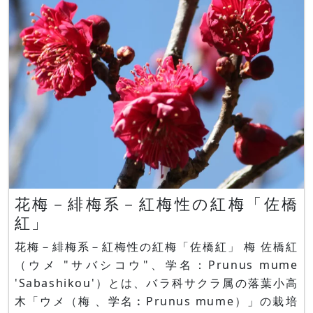
https://www.flower-db.com/ja/f
花梅－緋梅系－紅梅性の紅梅「佐橋
紅」
花梅－緋梅系－紅梅性の紅梅「佐橋紅」 梅 佐橋紅
（ウメ "サバシコウ"、学名：Prunus mume
'Sabashikou'）とは、バラ科サクラ属の落葉小高
木「ウメ（梅 、学名︰Prunus mume）」の栽培