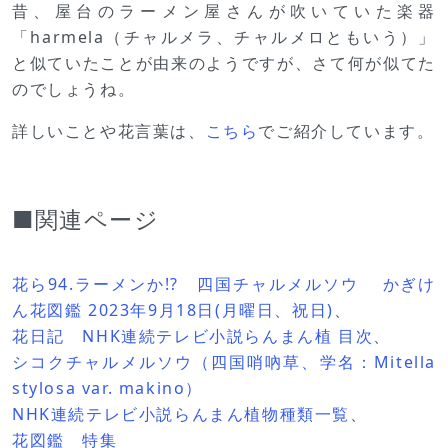
昔、屋台のラーメン屋さんが吹いていた楽器
「harmela（チャルメラ、チャルメロともいう）」
と似ていたことが由来のようですが、さて何が似てた
のでしょうね。
詳しいことや花言葉は、
こちら
でご紹介しています。
■関連ページ
花ら94.ラーメンか!? 四国チャルメルソウ かぎけ
ん花図鑑 2023年9月18日(月曜日、祝日)
、
花日記 NHK連続テレビ小説らんまん植 目次
、
シコクチャルメルソウ（四国哨吶草、学名：Mitella
stylosa var. makino）
NHK連続テレビ小説らんまん植物種類一覧
、
花図鑑 特集