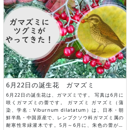
い、野苺2種を掛け合わせて作られた園芸品種（主
にオランダ）
6月22日の誕生花 ガマズミ
6月22日の誕生花は、ガマズミです。 写真は6月に
咲くガマズミの蕾です。 ガマズミ ガマズミ（蒲
染、学名：Viburnum dilatatum）は、日本・朝
鮮半島・中国原産で、レンプクソウ科ガマズミ属の
耐寒性常緑灌木です。5月～6月に、朱色の蕾が開