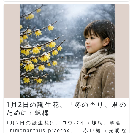
花し、芳香のある白い集合花を咲かせます。10月
～11月に赤い卵形の果実を成らせその後、暗紫色
に熟します。果実は生け花や切り花などに使われま
す花言葉は
1月2日の誕生花、『冬の香り、君の
ために』蝋梅
1月2日の誕生花は、ロウバイ（蝋梅、学名：
Chimonanthus praecox）、赤い椿（光明な