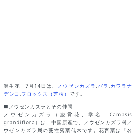
誕生花 7月14日は、
ノウゼンカズラ
,
バラ
,
カワラナ
デシコ
,
フロックス（芝桜）
です。
■ノウゼンカズラとその仲間
ノウゼンカズラ（凌霄花、学名：Campsis
grandiflora）は、中国原産で、ノウゼンカズラ科ノ
ウゼンカズラ属の蔓性落葉低木です。花言葉は「名