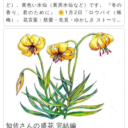
ど）、黄色い水仙（黄房水仙など）です。 『冬の
香り、君のために』 🌼1月2日「ロウバイ（蝋
梅）」 花言葉：慈愛・先見・ゆかしさ ストーリー
by Aquaさん 、イラスト by Copilotさん 「ロウ
バイ」、ストーリー＆イラスト by Copilotさん 雪
がちらつく寒空の下、 ひとり
知佐さんの盛花 完結編