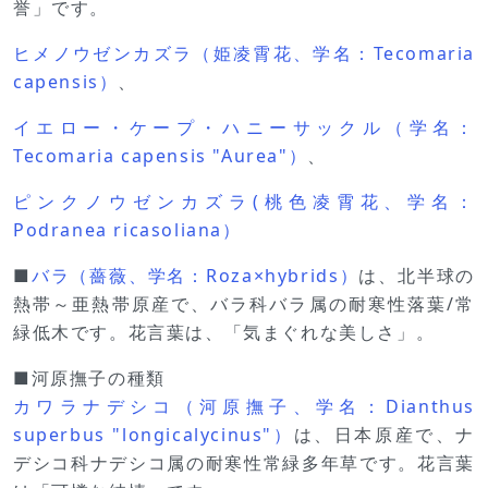
誉」です。
ヒメノウゼンカズラ（姫凌霄花、学名：Tecomaria
capensis）
、
イエロー・ケープ・ハニーサックル（学名：
Tecomaria capensis "Aurea"）
、
ピンクノウゼンカズラ(桃色凌霄花、学名：
Podranea ricasoliana）
■
バラ（薔薇、学名：Roza×hybrids）
は、北半球の
熱帯～亜熱帯原産で、バラ科バラ属の耐寒性落葉/常
緑低木です。花言葉は、「気まぐれな美しさ」。
■河原撫子の種類
カワラナデシコ（河原撫子、学名：Dianthus
superbus "longicalycinus"）
は、日本原産で、ナ
デシコ科ナデシコ属の耐寒性常緑多年草です。花言葉