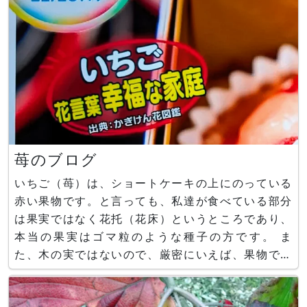
苺のブログ
いちご（苺）は、ショートケーキの上にのっている
赤い果物です。と言っても、私達が食べている部分
は果実ではなく花托（花床）というところであり、
本当の果実はゴマ粒のような種子の方です。 ま
た、木の実ではないので、厳密にいえば、果物では
なく野菜ですが、日本の市場では果物として扱かわ
れます。 苺の学名は、Fragaria × ananassaと言