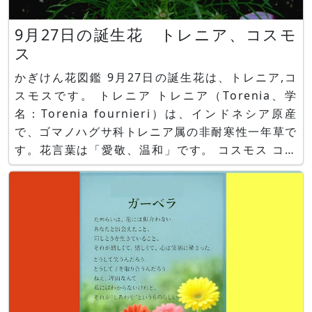
9月27日の誕生花 トレニア、コスモ
ス
かぎけん花図鑑 9月27日の誕生花は、トレニア,コ
スモスです。 トレニア トレニア（Torenia、学
名：Torenia fournieri）は、インドネシア原産
で、ゴマノハグサ科トレニア属の非耐寒性一年草で
す。花言葉は「愛敬、温和」です。 コスモス コス
モス（Cosmos 、学名：Cosmos bipinnatus）
は、メキシコ原産で、キク科コスモス属の非耐寒性
一年草です。花言葉は「調和」で