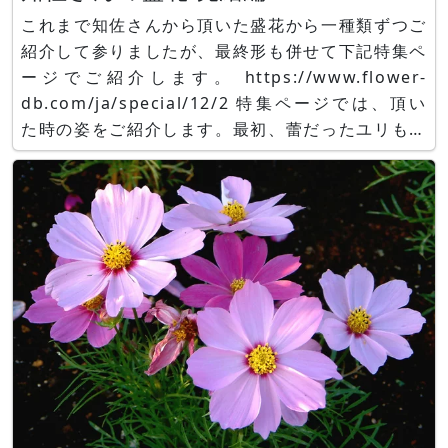
これまで知佐さんから頂いた盛花から一種類ずつご
紹介して参りましたが、最終形も併せて下記特集ペ
ージでご紹介します。 https://www.flower-
db.com/ja/special/12/2 特集ページでは、頂い
た時の姿をご紹介します。最初、蕾だったユリも２
輪咲き、盛り花は全て無事咲き終えました。素敵な
誕生祝、ありがとうございました。本年も良い年と
なるよう全力で頑張ります！引続き宜しくお願