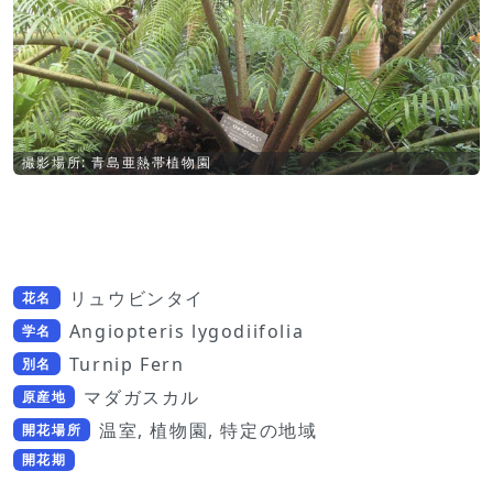
撮影場所: 青島亜熱帯植物園
リュウビンタイ
花名
Angiopteris lygodiifolia
学名
Turnip Fern
別名
マダガスカル
原産地
温室, 植物園, 特定の地域
開花場所
開花期