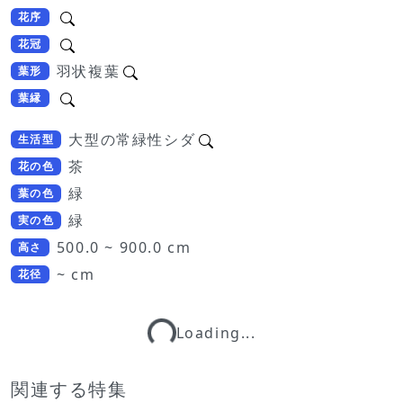
花序
花冠
羽状複葉
葉形
葉縁
大型の常緑性シダ
生活型
茶
花の色
緑
葉の色
緑
実の色
500.0 ~ 900.0 cm
高さ
Loading...
~ cm
花径
Loading...
関連する特集