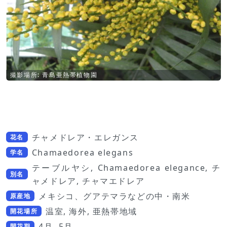
撮影場所: 青島亜熱帯植物園
チャメドレア・エレガンス
花名
Chamaedorea elegans
学名
テーブルヤシ, Chamaedorea elegance, チ
別名
ャメドレア, チャマエドレア
メキシコ、グアテマラなどの中・南米
原産地
温室, 海外, 亜熱帯地域
開花場所
4月, 5月
開花期