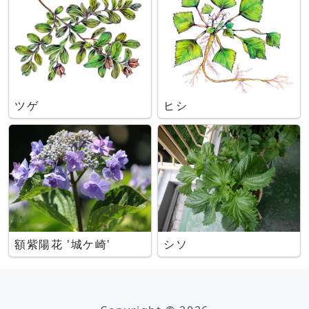
ツゲ
ヒシ
額紫陽花 '城ケ崎'
シソ