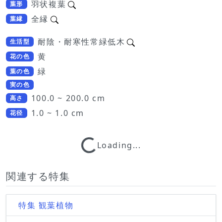
羽状複葉
葉形
全縁
葉縁
耐陰・耐寒性常緑低木
生活型
黄
花の色
緑
葉の色
実の色
100.0 ~ 200.0 cm
高さ
1.0 ~ 1.0 cm
花径
Loading...
Loading...
関連する特集
特集 観葉植物