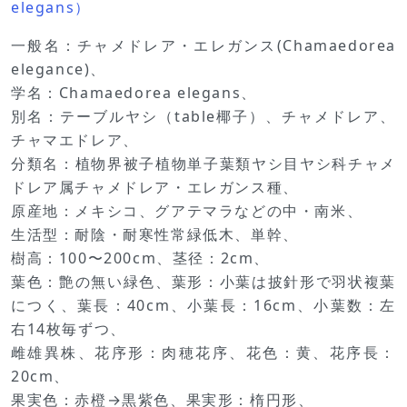
elegans）
一般名：チャメドレア・エレガンス(Chamaedorea
elegance)、
学名：Chamaedorea elegans、
別名：テーブルヤシ（table椰子）、チャメドレア、
チャマエドレア、
分類名：植物界被子植物単子葉類ヤシ目ヤシ科チャメ
ドレア属チャメドレア・エレガンス種、
原産地：メキシコ、グアテマラなどの中・南米、
生活型：耐陰・耐寒性常緑低木、単幹、
樹高：100〜200cm、茎径：2cm、
葉色：艶の無い緑色、葉形：小葉は披針形で羽状複葉
につく、葉長：40cm、小葉長：16cm、小葉数：左
右14枚毎ずつ、
雌雄異株、花序形：肉穂花序、花色：黄、花序長：
20cm、
果実色：赤橙→黒紫色、果実形：楕円形、