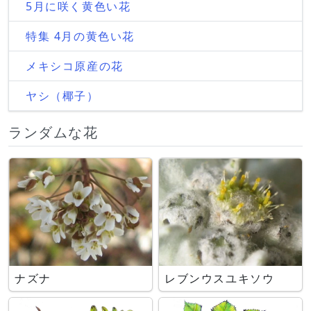
5月に咲く黄色い花
特集 4月の黄色い花
メキシコ原産の花
ヤシ（椰子）
ランダムな花
ナズナ
レブンウスユキソウ