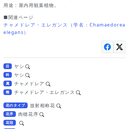
用途：屋内用観葉植物。
■関連ページ
チャメドレア・エレガンス（学名：Chamaedorea
elegans）
ヤシ
目
ヤシ
科
チャメドレア
属
チャメドレア・エレガンス
種
放射相称花
花のタイプ
肉穂花序
花序
花冠