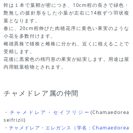
幹は１本で葉鞘が密につき、10cm程の長さで緑色・
艶無しの披針形をした小葉が左右に14枚ずつ羽状複
葉となります。
春に、20cm程伸びた肉穂花序に黄色い果実のような
小花を多数付けます。
雌雄異株で雄株と雌株に分かれ、近くに植えることで
受精します。
花後に黒紫色の楕円形の果実が結実します。用途は屋
内用観葉植物とされます。
チャメドレア属の仲間
・
チャメドレア・セイフリジー
(Chamaedorea
seifrizii)
・
チャメドレア・エレガンス（学名：Chamaedorea