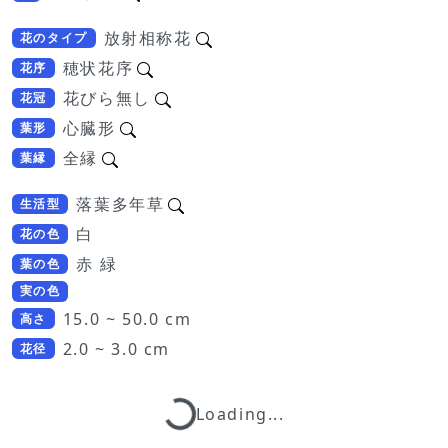
放射相称花
花のタイプ
穂状花序
花序
花びら無し
花冠
心臓形
葉形
全縁
葉縁
落葉多年草
生活型
白
花の色
赤 緑
葉の色
実の色
15.0 ~ 50.0 cm
高さ
2.0 ~ 3.0 cm
花径
Loading...
Loading...