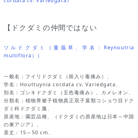
cordata cv. Variedgata）
【ドクダミの仲間ではない
ツルドクダミ（蔓蕺草、学名：Reynoutria
multiflora））
一般名：フイリドクダミ（斑入り毒痛み）、
学名：Houttuynia cordata cv. Variedgata、
別名：ゴシキドクダミ（五色毒痛み）、カメレオン、
分類名：植物界被子植物真正双子葉類コショウ目ドク
ダミ科ドクダミ属、
原産地：園芸品種、（ドクダミの原産地は日本～中国
の東アジア）、
茎丈：15～50 cm、