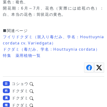
葉色：複色、
開花期：6月～7月、花色（実際には総苞の色）：
白、本当の花色：筒状花の黄色。
■関連ページ
フイリドクダミ（斑入り毒だみ、学名：Houttuynia
cordata cv. Variedgata）
ドクダミ（毒だみ、学名：Houttuynia cordata）
特集 薬用植物一覧
コショウ
目
ドクダミ
科
ドクダミ
属
ドクダミ
種