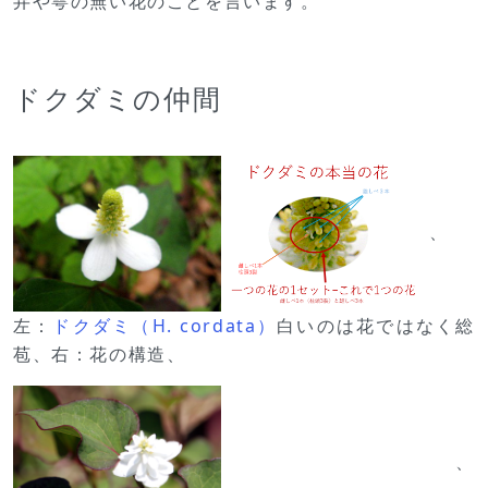
弁や萼の無い花のことを言います。
ドクダミの仲間
、
左：
ドクダミ（H. cordata）
白いのは花ではなく総
苞、右：花の構造、
、