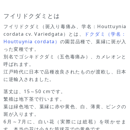
フイリドクダミとは
フイリドクダミ（斑入り毒痛み、学名：Houttuynia
cordata cv. Variedgata）とは、
ドクダミ（学名：
Houttuynia cordata）
の園芸品種で、葉縁に斑が入
った変種です。
別名でゴシキドクダミ（五色毒痛み）、カメレオンと
呼ばれます。
江戸時代に日本で品種改良されたものが渡欧し、日本
に逆輸入されました。
茎丈は、15～50 cmです。
繁殖は地下茎で行います。
葉は緑色地で、葉縁に赤や黄色、白、薄黄、ピンクの
斑が入ります。
6月～7月に、白い花（実際には総苞）を咲かせま
す。本当の花は小さな筒状花での黄色です。