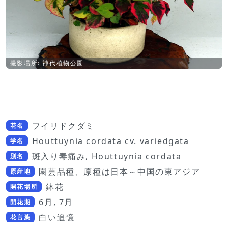
撮影場所: 神代植物公園
フイリドクダミ
花名
Houttuynia cordata cv. variedgata
学名
斑入り毒痛み, Houttuynia cordata
別名
園芸品種、原種は日本～中国の東アジア
原産地
鉢花
開花場所
6月, 7月
開花期
白い追憶
花言葉