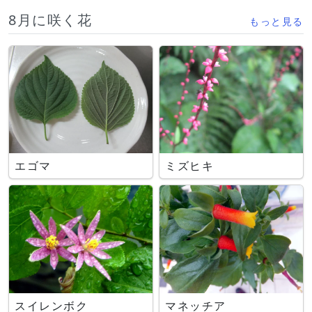
8月に咲く花
もっと見る
エゴマ
ミズヒキ
スイレンボク
マネッチア