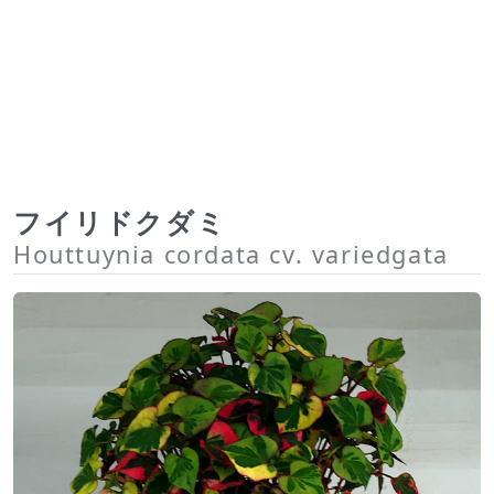
フイリドクダミ
Houttuynia cordata cv. variedgata