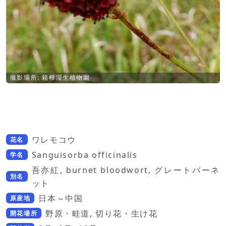
撮影場所: 箱根湿生植物園
ワレモコウ
花名
Sanguisorba officinalis
学名
吾亦紅, burnet bloodwort, グレートバーネ
別名
ット
日本～中国
原産地
野原・畦道, 切り花・生け花
開花場所