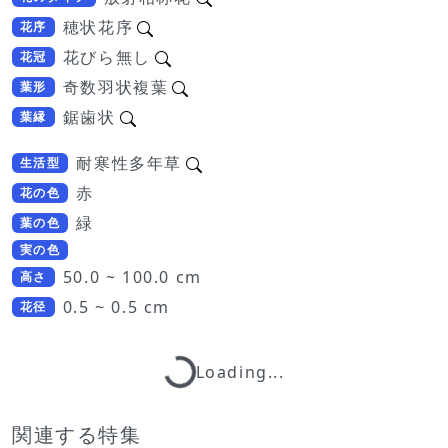
穂状花序
花序
花びら無し
花冠
奇数羽状複葉
葉形
鋸歯状
葉縁
耐寒性多年草
生活型
赤
花の色
緑
葉の色
実の色
50.0 ~ 100.0 cm
高さ
0.5 ~ 0.5 cm
花径
Loading...
Loading...
関連する特集