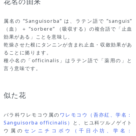
花名の由来
属名の ”Sanguisorba” は、ラテン語で ”sanguis”
（血） ＋ ”sorbere” （吸収する）の複合語で「止血
効果がある」ことを意味し、
乾燥させた根にタンニンが含まれ止血・収斂効果があ
ることに拠ります。
種小名の「officinalis」はラテン語で「薬用の」と
言う意味です。
似た花
バラ科ワレモコウ属の
ワレモコウ（吾亦紅、学名：
Sanguisorba officinalis）
と、ヒユ科ツルノゲイト
ウ属の
センニチコボウ（千日小坊、学名：