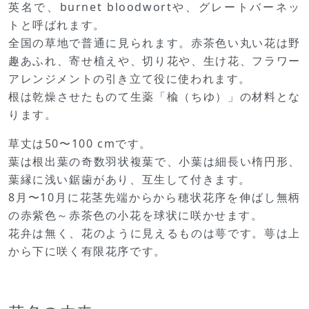
英名で、burnet bloodwortや、グレートバーネッ
トと呼ばれます。
全国の草地で普通に見られます。赤茶色い丸い花は野
趣あふれ、寄せ植えや、切り花や、生け花、フラワー
アレンジメントの引き立て役に使われます。
根は乾燥させたものて生薬「楡（ちゆ）」の材料とな
ります。
草丈は50〜100 cmです。
葉は根出葉の奇数羽状複葉で、小葉は細長い楕円形、
葉縁に浅い鋸歯があり、互生して付きます。
8月〜10月に花茎先端からから穂状花序を伸ばし無柄
の赤紫色～赤茶色の小花を球状に咲かせます。
花弁は無く、花のように見えるものは萼です。萼は上
から下に咲く有限花序です。