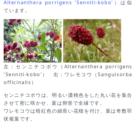
Alternanthera porrigens 'Senniti-kobo'）
は似
ています。
左：センニチコボウ（Alternanthera porrigens
'Senniti-kobo'） 右：ワレモコウ（Sanguisorba
officinalis）
センニチコボウは、明るい濃桃色をした丸い花を集合
させて密に咲かせ、葉は卵形で全縁です。
ワレモコウは暗紅色の細長い花穂を付け、葉は奇数羽
状複葉です。