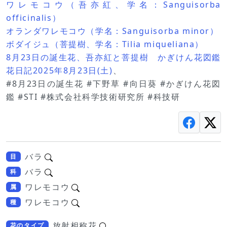
ワレモコウ（吾亦紅、学名：Sanguisorba
officinalis）
オランダワレモコウ（学名：Sanguisorba minor）
ボダイジュ（菩提樹、学名：Tilia miqueliana）
8月23日の誕生花、吾亦紅と菩提樹 かぎけん花図鑑
花日記2025年8月23日(土)
、
#8月23日の誕生花 #下野草 #向日葵 #かぎけん花図
鑑 #STI #株式会社科学技術研究所 #科技研
バラ
目
バラ
科
ワレモコウ
属
ワレモコウ
種
放射相称花
花のタイプ