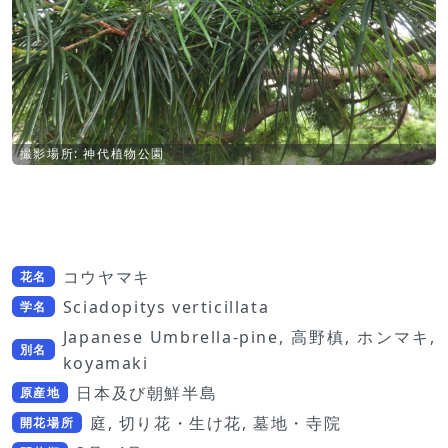
撮影場所: 神代植物公園
コウヤマキ
花名
Sciadopitys verticillata
学名
Japanese Umbrella-pine, 高野槙, ホンマキ,
別名
koyamaki
日本及び朝鮮半島
原産地
庭, 切り花・生け花, 墓地・寺院
開花場所