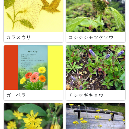
カラスウリ
コシジシモツケソウ
ガーベラ
チシマギキョウ