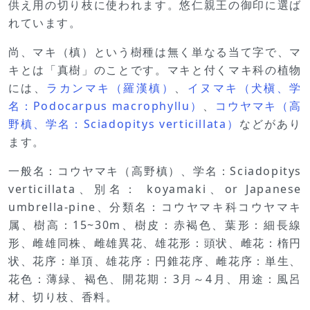
供え用の切り枝に使われます。悠仁親王の御印に選ば
れています。
尚、マキ（槙）という樹種は無く単なる当て字で、マ
キとは「真樹」のことです。マキと付くマキ科の植物
には、
ラカンマキ（羅漢槙）
、
イヌマキ（犬槇、学
名：Podocarpus macrophyllu）
、
コウヤマキ（高
野槙、学名：Sciadopitys verticillata）
などがあり
ます。
一般名：コウヤマキ（高野槙）、学名：Sciadopitys
verticillata、別名： koyamaki、or Japanese
umbrella-pine、分類名：コウヤマキ科コウヤマキ
属、樹高：15~30m、樹皮：赤褐色、葉形：細長線
形、雌雄同株、雌雄異花、雄花形：頭状、雌花：楕円
状、花序：単頂、雄花序：円錐花序、雌花序：単生、
花色：薄緑、褐色、開花期：3月～4月、用途：風呂
材、切り枝、香料。