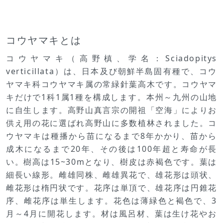
コウヤマキとは
コウヤマキ（高野槙、学名：Sciadopitys
verticillata）は、日本及び朝鮮半島固有種で、コウ
ヤマキ科コウヤマキ属の常緑針葉高木です。コウヤマ
キだけで1科1属1種を構成します。本州～九州の山地
に自生します。高野山真言宗の開祖「空海」によりお
供え用の花に選ばれ高野山に多数植林されました。コ
ウヤマキは種播から苗になるまで8年かかり、苗から
成木になるまで20年、その後は100年超と寿命が長
い。樹高は15~30mとなり、樹皮は赤褐色です。葉は
細長い線形。雌雄同株、雌雄異花で、雄花形は頭状、
雌花形は楕円状です。花序は単頂で、雄花序は円錐花
序、雌花序は単生します。花色は薄緑色と褐色で、3
月～4月に開花します。材は風呂材、葉は生け花やお