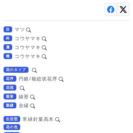
マツ
目
コウヤマキ
科
コウヤマキ
属
コウヤマキ
種
花のタイプ
円錐/複総状花序
花序
花冠
線形
葉形
全縁
葉縁
常緑針葉高木
生活型
花の色