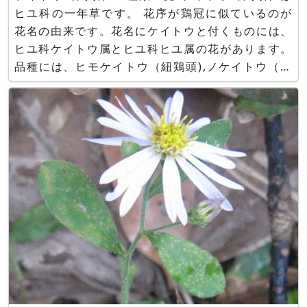
ヒユ科の一年草です。 花序が鶏冠に似ているのが
花名の由来です。花名にケイトウと付くものには、
ヒユ科ケイトウ属とヒユ科ヒユ属の花があります。
品種には、ヒモケイトウ（紐鶏頭),ノケイトウ（野
鶏頭),クルメケイトウ(久留米鶏頭),トサカケイトウ
(鶏冠鶏頭),ウモウケイトウ(羽毛鶏頭)などがありま
す。