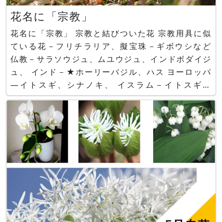
花名に「宗教」
花名に「宗教」 宗教と結びついた花 宗教用具に似
ている花－フリチラリア、擬宝珠－ギボウシなど
仏教－サラソウジュ、ムユウジュ、インドボダイジ
ュ、 インド－★ホーリーバジル、ハス ヨーロッパ
―イトスギ、シナノキ、 イスラム－イトスギ、
★：画像無し