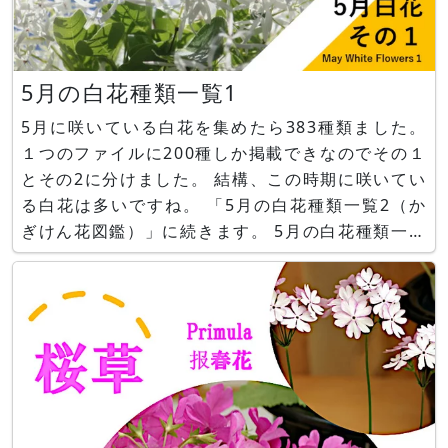
5月の白花種類一覧1
5月に咲いている白花を集めたら383種類ました。
１つのファイルに200種しか掲載できなのでその１
とその2に分けました。 結構、この時期に咲いてい
る白花は多いですね。 「5月の白花種類一覧2（か
ぎけん花図鑑）」に続きます。 5月の白花種類一覧
2に、5月に咲く白花の科毎の割合、順位を分析し
た結果があります。 ■関連ページ 5月白花種類一
覧その１☘ かぎけん花日記 かぎけん花図鑑
2023年5月1