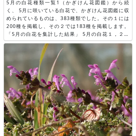
5月の白花種類一覧1（かぎけん花図鑑）から続
く、 5月に咲いている白花で、かぎけん花図鑑に収
められているものは、383種類でした。その１には
200種を掲載し、その２では183種を掲載します。
「5月の白花を集計した結果」 5月の白花１，２を
集計した結果、以下のことが分かりました。 ■
１．ベスト10（多い順） あくまでも撮影した花写
真の範囲内のことですが、5月に白花を咲かせる花
種が多いか