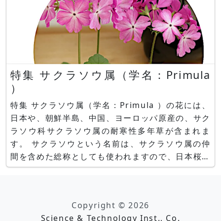
特集 サクラソウ属（学名：Primula
）
特集 サクラソウ属（学名：Primula ）の花には、
日本や、朝鮮半島、中国、ヨーロッパ原産の、サク
ラソウ科サクラソウ属の耐寒性多年草が含まれま
す。 サクラソウという名前は、サクラソウ属の仲
間を含めた総称としても使われますので、日本桜草
や西洋桜草（プリムラ）が含まれます。 日本の桜
草 日本の桜草は、早春の3月～4月にかけて開花す
るのでカタクリなどど同様、スプリングフィメール
Copyright © 2026
と呼ばれます。 サクラ
Science & Technology Inst., Co.