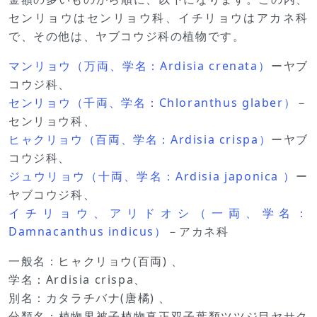
センリョウはセンリョウ科、イチリョウはアカネ科
で、その他は、ヤブコウジ科の植物です。
マンリョウ（万両、学名：Ardisia crenata）
ーヤブ
コウジ科、
センリョウ（千両、学名：Chloranthus glaber）
－
センリョウ科、
ヒャクリョウ（百両、学名：Ardisia crispa）
ーヤブ
コウジ科、
ジュウリョウ（十両、学名：Ardisia japonica ）
ー
ヤブコウジ科、
イチリョウ、アリドオシ（一両、学名：
Damnacanthus indicus）
－アカネ科
一般名：ヒャクリョウ(百両) 、
学名：Ardisia crispa、
別名：カタラチバナ(唐橘) 、
分類名：植物界被子植物真正双子葉類ツツジ目ヤサク