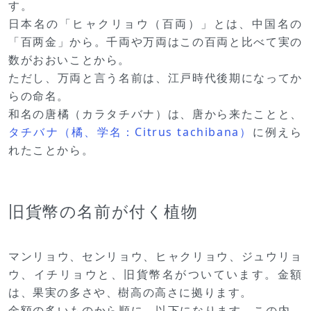
す。
日本名の「ヒャクリョウ（百両）」とは、中国名の
「百两金」から。千両や万両はこの百両と比べて実の
数がおおいことから。
ただし、万両と言う名前は、江戸時代後期になってか
らの命名。
和名の唐橘（カラタチバナ）は、唐から来たことと、
タチバナ（橘、学名：Citrus tachibana）
に例えら
れたことから。
旧貨幣の名前が付く植物
マンリョウ、センリョウ、ヒャクリョウ、ジュウリョ
ウ、イチリョウと、旧貨幣名がついています。金額
は、果実の多さや、樹高の高さに拠ります。
金額の多いものから順に、以下になります。この内、