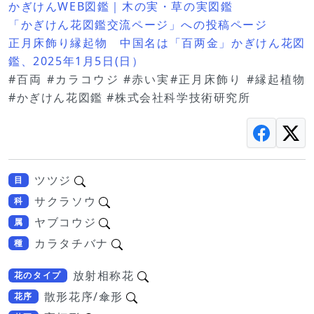
かぎけんWEB図鑑｜木の実・草の実図鑑
「かぎけん花図鑑交流ページ」への投稿ページ
正月床飾り縁起物 中国名は「百两金」かぎけん花図
鑑、2025年1月5日(日）
#百両 #カラコウジ #赤い実#正月床飾り #縁起植物
#かぎけん花図鑑 #株式会社科学技術研究所
ツツジ
目
サクラソウ
科
ヤブコウジ
属
カラタチバナ
種
放射相称花
花のタイプ
散形花序/傘形
花序