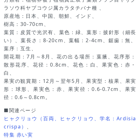
ラソウ科ヤブコウジ属カラタチバナ種 、
原産地：日本、中国、朝鮮、インド、
樹高：30-70cm、
葉質：皮質で光沢有、葉色：緑、葉形：披針形（細長
い）、葉長さ：8-20cm、葉幅：2-4cm、鋸歯：無、
葉序：互生、
開花期：7月～8月、花の出る場所：葉腋、花序形：
散形花序、花径：0.8cm、花色：白、果実色：赤・
白、
果実の観賞期：12月～翌年5月、果実型：核果、果実
形：球形、果実色：赤、果実径：0.6-0.7cm、果実
径：0.6～0.8cm。
■関連ページ
ヒャクリョウ（百両、ヒャクリョウ、学名：Ardisia
crispa）
、
特集 赤い実