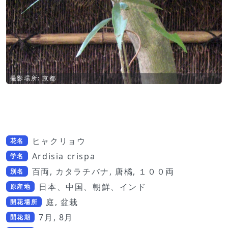
撮影場所: 京都
ヒャクリョウ
花名
Ardisia crispa
学名
百両, カタラチバナ, 唐橘, １００両
別名
日本、中国、朝鮮、インド
原産地
庭, 盆栽
開花場所
7月, 8月
開花期