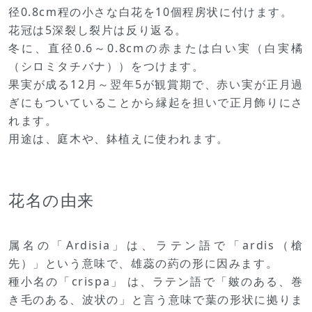
径0.8cm程の小さな白花を10個程房状に付けます。
花冠は5深裂し裂片は反り返る。
冬に、直径0.6～0.8cmの赤または白い実（白実橘
（シロミタチバナ））をつけます。
果実が成る12月～翌年5が観賞期で、赤い実が正月過
ぎにもついていることから縁起を担いで正月飾りにさ
れます。
用途は、庭木や、鉢植えに使われます。
花名の由来
属名の「Ardisia」は、ラテン語で「ardis（槍
先）」という意味で、雄蕊の葯の形に因みます。
種小名の「crispa」 は、ラテン語で「皴のある、巻
き毛のある、波状の」と言う意味で葉の形状に拠りま