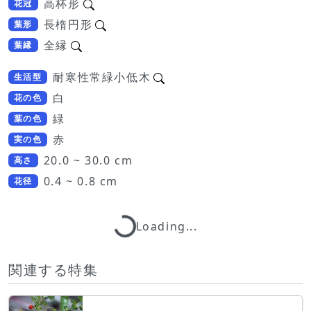
高杯形
花冠
長楕円形
葉形
全縁
葉縁
耐寒性常緑小低木
生活型
白
花の色
緑
葉の色
赤
実の色
20.0 ~ 30.0 cm
高さ
0.4 ~ 0.8 cm
花径
Loading...
Loading...
関連する特集