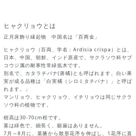
ヒャクリョウとは
正月床飾り縁起物 中国名は「百两金」
ヒャクリョウ（百両、学名：Ardisia crispa）とは、
日本、中国、朝鮮、インド原産で、サクラソウ科ヤブ
コウジ属の耐寒性常緑低木です。
別名で、カタラチバナ(唐橘)とも呼ばれます。白い果
実が成る品種は「白実橘（シロミタチバナ）」と呼ば
れます。」
マンリョウ、ヒャクリョウ、イチリョウは同じサクラ
ソウ科の植物です。
樹高は30-70cm程です。
葉は緑色で、細長く、鋸歯はありません。
7月～8月に、葉腋から散形花序を伸ばし、1花序に直