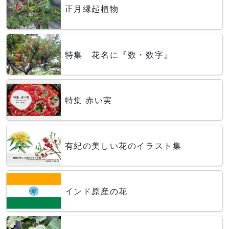
正月縁起植物
特集 花名に『数・数字』
特集 赤い実
有紀の美しい花のイラスト集
インド原産の花