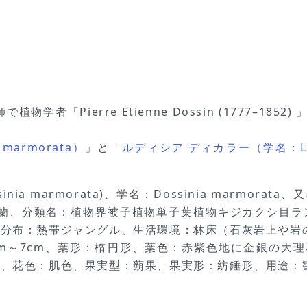
物学者「Pierre Etienne Dossin (1777–185
marmorata）
」と「
ルディシア ディカラー（学名：Ludis
a marmorata)、学名：Dossinia marmorata
・地生蘭、分類名：植物界被子植物単子葉植物キジカクシ目
分布：熱帯ジャングル、生活環境：林床（石灰岩上や岩の隙
m～7cm、葉形：楕円形、葉色：赤紫色地に金銀の大
cm、花色：肌色、果実型：蒴果、果実形：紡錘形、用途：