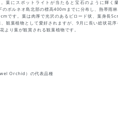
。葉にスポットライトが当たると宝石のように輝く蘭「
直下のボルネオ島北部の標高400mまでに分布し、熱帯
0cmです。葉は肉厚で光沢のあるビロード状、葉身長5
、観葉植物として愛好されますが、9月に長い総状花序を
。花より葉が観賞される観葉植物です。
l Orchid）の代表品種