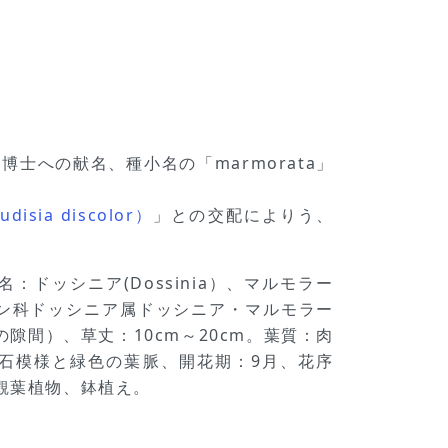
2) 」博士への献名、種小名の「marmorata」
ia discolor）
」との交配によりう、
、又名：ドッシニア(Dossinia）、マルモラー
ラン科ドッシニア属ドッシニア・マルモラー
間）、草丈：10cm～20cm。葉質：肉
理石模様と緑色の葉脈、開花期：9月、花序
観葉植物、鉢植え。