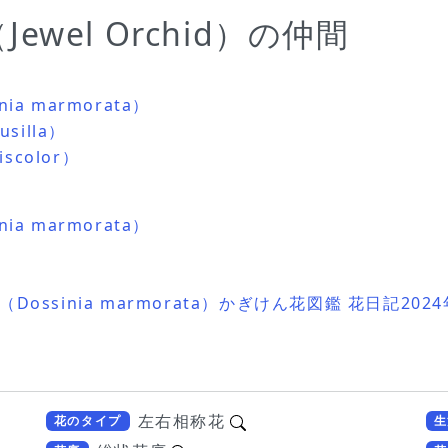
wel Orchid）の仲間
 marmorata）
illa）
scolor）
 marmorata）
ssinia marmorata）かぎけん花図鑑 花日記2024年
左右相称花
花のタイプ
生