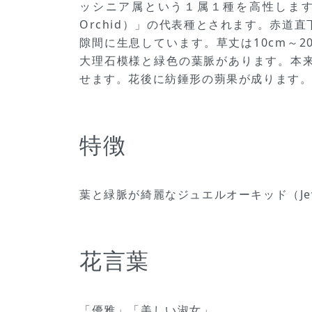
ッシニア属という１属１種を高性します
Orchid）」の代表種とされます。赤道
隙間に生息しています。草丈は10cm～2
大理石模様と緑色の葉脈があります。本来
せます。花後に紡錘形の蒴果が成ります
特徴
葉と緑脈が綺麗なジュエルオーキッド（Jewe
花言葉
「優雅」「美しい淑女」