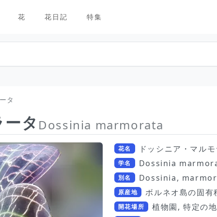
花
花日記
特集
ータ
ラータ
Dossinia marmorata
ドッシニア・マルモ
花名
Dossinia marmor
学名
Dossinia, marm
別名
ボルネオ島の固有
原産地
植物園, 特定の
開花場所