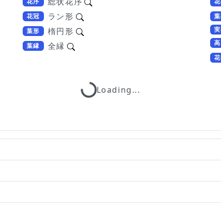
総状花序
花序
花
ラン形
花冠
葉
実
楕円形
葉形
高
全縁
葉縁
花
Loading...
Loading...