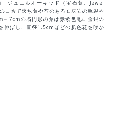
ジュエルオーキッド（宝石蘭、Jewel
雨林の日陰で落ち葉や苔のある石灰岩の亀裂や
cm～7cmの楕円形の葉は赤紫色地に金銀の
伸ばし、直径1.5cmほどの肌色花を咲か