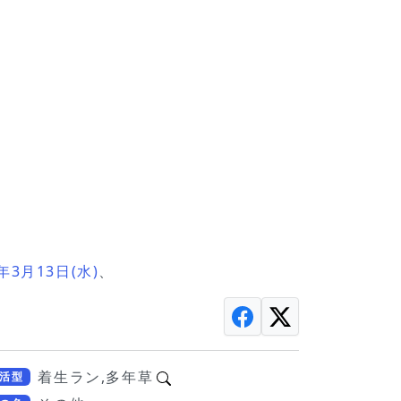
3月13日(水)
、
着生ラン,多年草
活型