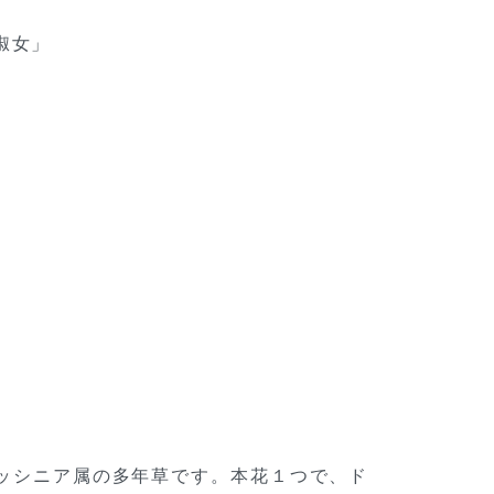
淑女」
科ドッシニア属の多年草です。本花１つで、ド