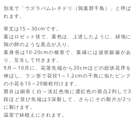
別名で「ウズラバムレチドリ（鶉葉群千鳥）」と呼ば
れます。
草丈は15～30cmです。
葉はロゼット状で、葉色は、上述したように、緑地に
鶉の卵のような黒点が入り、
葉身長は10-20cmの槍形で、葉縁には波状鋸歯があ
り、互生して付きます。
9月～10月に、花茎先端から20cmほどの総状花序を
伸ばし、ラン形で花径1～1.2cmの千鳥に似たピンク
の小花を15～20個程付けます。
唇弁は細長く白～淡紅色地に濃紅色の斑点2列して3
段ほど並び先端は3深裂して、さらにその裂片が2つ
に裂けます。
温室で鉢植えにされます。