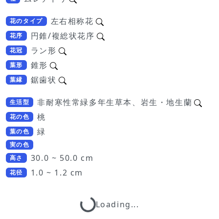
左右相称花
花のタイプ
円錐/複総状花序
花序
ラン形
花冠
錐形
葉形
鋸歯状
葉縁
非耐寒性常緑多年生草本、岩生・地生蘭
生活型
桃
花の色
緑
葉の色
実の色
30.0 ~ 50.0 cm
高さ
1.0 ~ 1.2 cm
花径
Loading...
Loading...