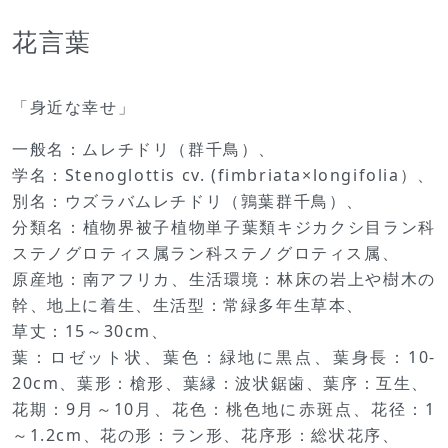
花言葉
「身近な幸せ」
一般名：ムレチドリ（群千鳥）、
学名：Stenoglottis cv. (fimbriata×longifolia）、
別名：ウズラバムレチドリ（鶉葉群千鳥）、
分類名：植物界被子植物単子葉類キジカクシ目ラン科
ステノグロティス属ラン科ステノグロティス属、
原産地：南アフリカ、生活環境：林床の岩上や樹木の
幹、地上に着生、生活型：常緑多年生草本、
草丈：15～30cm、
葉：ロゼット状、葉色：緑地に黒点、葉身長：10-
20cm、葉形：槍形、葉縁：波状鋸歯、葉序：互生、
花期：9月～10月、花色：桃色地に赤斑点、花径：1
～1.2cm、花の形：ラン形、花序形：総状花序、