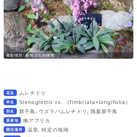
撮影場所: 箱根湿生植物園
ムレチドリ
花名
Stenoglottis cv. (fimbriata×longifolia）
学名
群千鳥, ウズラバムレチドリ, 鶉葉群千鳥
別名
南アフリカ
原産地
温室, 特定の地域
開花場所