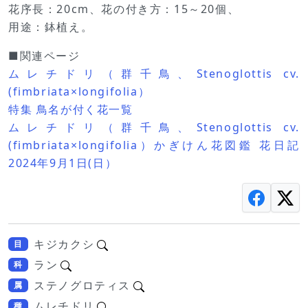
花序長：20cm、花の付き方：15～20個、
用途：鉢植え。
■関連ページ
ムレチドリ（群千鳥、Stenoglottis cv.
(fimbriata×longifolia）
特集 鳥名が付く花一覧
ムレチドリ（群千鳥、Stenoglottis cv.
(fimbriata×longifolia）かぎけん花図鑑 花日記
2024年9月1日(日）
キジカクシ
目
ラン
科
ステノグロティス
属
ムレチドリ
種