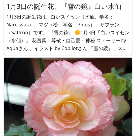
1月3日の誕生花、『雪の鏡』白い水仙
1月3日の誕生花は、白いスイセン（水仙、学名：
Narcissus）、マツ（松、学名：Pinus）、サフラン
（Saffron）です。 『雪の鏡』 🌼1月3日「白いスイセン
（水仙）」 花言葉：尊敬・自己愛・神秘 ストーリーby
Aquaさん 、イラスト by Copilotさん 『雪の鏡』、スイ
セン（水仙、学名：Narcissus） 『雪の鏡』 by Aqua 山
あいの小さな村。 冬の朝