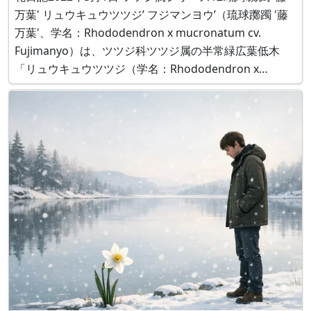
万葉' リュウキュウツツジ’ フジマンヨウ’（琉球躑躅 '藤
万葉'、学名：Rhododendron x mucronatum cv.
Fujimanyo）は、ツツジ科ツツジ属の半常緑広葉低木
「リュウキュウツツジ（学名：Rhododendron x
mucronatum）」の園芸品種です。リュウキュウツツジ
は霧島ツツジとモチツツジの雑種