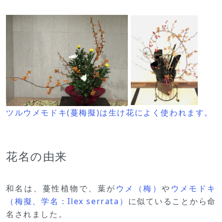
ツルウメモドキ(蔓梅擬)は生け花によく使われます。
花名の由来
和名は、蔓性植物で、葉が
ウメ（梅）
や
ウメモドキ
（梅擬、学名：Ilex serrata）
に似ていることから命
名されました。