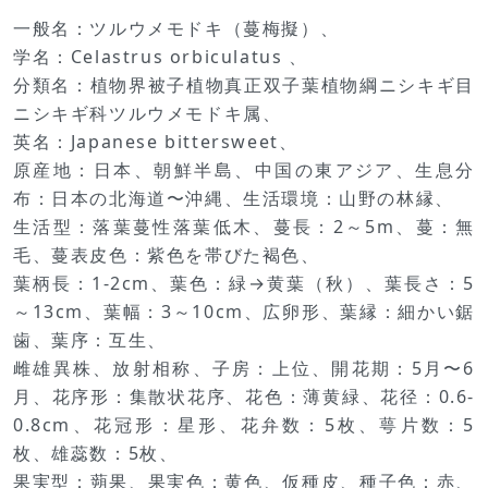
一般名：ツルウメモドキ（蔓梅擬）、
学名：Celastrus orbiculatus 、
分類名：植物界被子植物真正双子葉植物綱ニシキギ目
ニシキギ科ツルウメモドキ属、
英名：Japanese bittersweet、
原産地：日本、朝鮮半島、中国の東アジア、生息分
布：日本の北海道〜沖縄、生活環境：山野の林縁、
生活型：落葉蔓性落葉低木、蔓長：2～5m、蔓：無
毛、蔓表皮色：紫色を帯びた褐色、
葉柄長：1-2cm、葉色：緑→黄葉（秋）、葉長さ：5
～13cm、葉幅：3～10cm、広卵形、葉縁：細かい鋸
歯、葉序：互生、
雌雄異株、放射相称、子房：上位、開花期：5月〜6
月、花序形：集散状花序、花色：薄黄緑、花径：0.6-
0.8cm、花冠形：星形、花弁数：5枚、萼片数：5
枚、雄蕊数：5枚、
果実型：蒴果、果実色：黄色、仮種皮、種子色：赤、