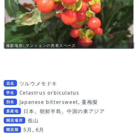
撮影場所: マンションの共有スペース
ツルウメモドキ
花名
Celastrus orbiculatus
学名
Japanese bittersweet, 蔓梅擬
別名
日本、朝鮮半島、中国の東アジア
原産地
低山
開花場所
5月, 6月
開花期