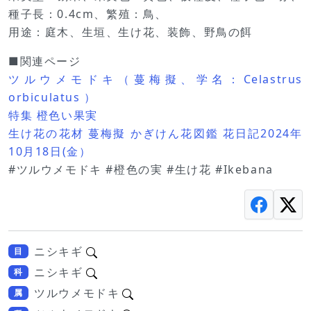
種子長：0.4cm、繁殖：鳥、
用途：庭木、生垣、生け花、装飾、野鳥の餌
■関連ページ
ツルウメモドキ（蔓梅擬、学名：Celastrus
orbiculatus ）
特集 橙色い果実
生け花の花材 蔓梅擬 かぎけん花図鑑 花日記2024年
10月18日(金）
#ツルウメモドキ #橙色の実 #生け花 #Ikebana
ニシキギ
目
ニシキギ
科
ツルウメモドキ
属