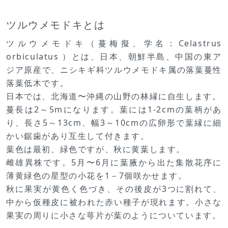
ツルウメモドキとは
ツルウメモドキ（蔓梅擬、学名：Celastrus
orbiculatus ）とは、日本、朝鮮半島、中国の東ア
ジア原産で、ニシキギ科ツルウメモドキ属の落葉蔓性
落葉低木です。
日本では、北海道〜沖縄の山野の林縁に自生します。
蔓長は2～5mになります。葉には1-2cmの葉柄があ
り、長さ5～13cm、幅3～10cmの広卵形で葉縁に細
かい鋸歯があり互生して付きます。
葉色は最初、緑色ですが、秋に黄葉します。
雌雄異株です。5月〜6月に葉腋から出た集散花序に
薄黄緑色の星型の小花を1－7個咲かせます。
秋に果実が黄色く色づき、その後皮が3つに割れて、
中から仮種皮に被われた赤い種子が現れます。小さな
果実の周りに小さな萼片が葉のようについています。