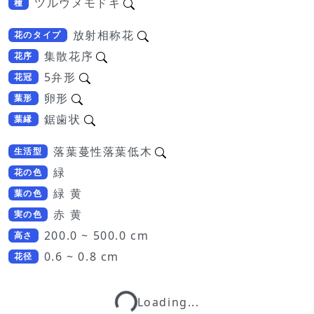
ツルウメモドキ
種
放射相称花
花のタイプ
集散花序
花序
5弁形
花冠
卵形
葉形
鋸歯状
葉縁
落葉蔓性落葉低木
生活型
緑
花の色
緑 黄
葉の色
赤 黄
実の色
200.0 ~ 500.0 cm
高さ
0.6 ~ 0.8 cm
花径
Loading...
Loading...