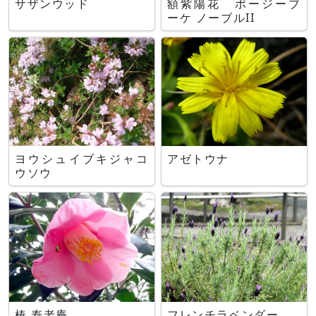
サザンウッド
額紫陽花 ポージーブ
ーケ ノーブルII
ヨウシュイブキジャコ
アゼトウナ
ウソウ
椿 寿老庵
フレンチラベンダー