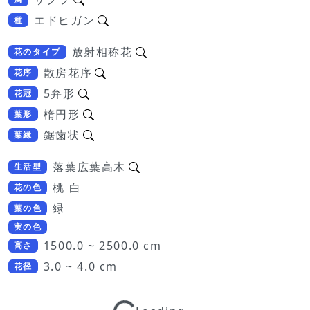
エドヒガン
種
放射相称花
花のタイプ
散房花序
花序
5弁形
花冠
楕円形
葉形
鋸歯状
葉縁
落葉広葉高木
生活型
桃 白
花の色
緑
葉の色
実の色
1500.0 ~ 2500.0 cm
高さ
3.0 ~ 4.0 cm
花径
Loading...