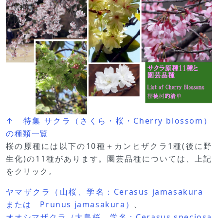
↑ 特集 サクラ（さくら・桜・Cherry blossom）
の種類一覧
桜の原種には以下の10種＋カンヒザクラ1種(後に野
生化)の11種があります。園芸品種については、上記
をクリック。
ヤマザクラ（山桜、学名：Cerasus jamasakura
または Prunus jamasakura）
、
オオシマザクラ（大島桜、学名：Cerasus speciosa