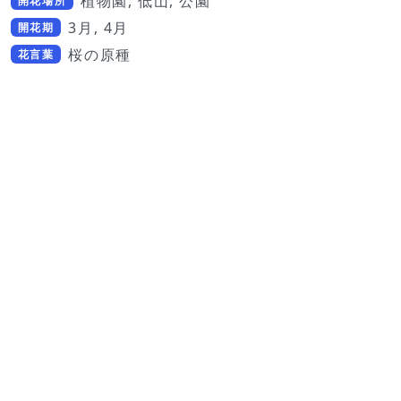
植物園, 低山, 公園
開花場所
3月, 4月
開花期
桜の原種
花言葉