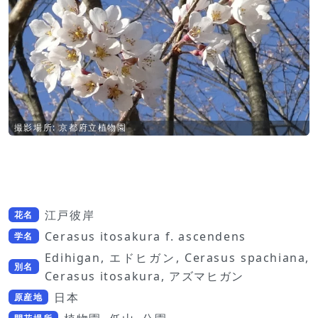
撮影場所: 京都府立植物園
江戸彼岸
花名
Cerasus itosakura f. ascendens
学名
Edihigan, エドヒガン, Cerasus spachiana,
別名
Cerasus itosakura, アズマヒガン
日本
原産地