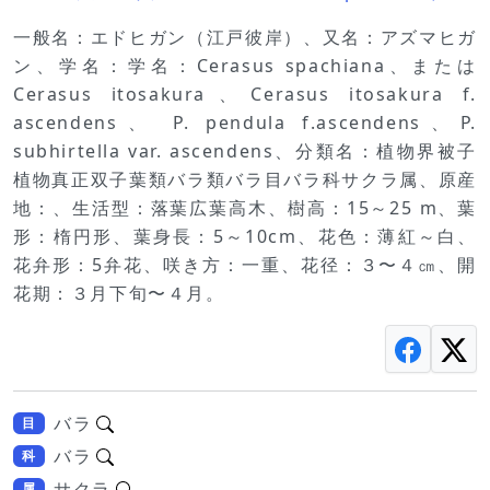
一般名：エドヒガン（江戸彼岸）、又名：アズマヒガ
ン、学名：学名：Cerasus spachiana、または
Cerasus itosakura、Cerasus itosakura f.
ascendens、 P. pendula f.ascendens、P.
subhirtella var. ascendens、分類名：植物界被子
植物真正双子葉類バラ類バラ目バラ科サクラ属、原産
地：、生活型：落葉広葉高木、樹高：15～25 m、葉
形：楕円形、葉身長：5～10cm、花色：薄紅～白、
花弁形：5弁花、咲き方：一重、花径：３〜４㎝、開
花期：３月下旬〜４月。
バラ
目
バラ
科
サクラ
属