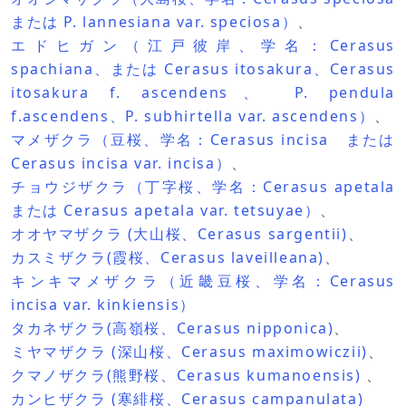
または P. lannesiana var. speciosa）
、
エドヒガン（江戸彼岸、学名：Cerasus
spachiana、または Cerasus itosakura、Cerasus
itosakura f. ascendens、 P. pendula
f.ascendens、P. subhirtella var. ascendens）
、
マメザクラ（豆桜、学名：Cerasus incisa または
Cerasus incisa var. incisa）
、
チョウジザクラ（丁字桜、学名：Cerasus apetala
または Cerasus apetala var. tetsuyae）
、
オオヤマザクラ (大山桜、Cerasus sargentii)
、
カスミザクラ(霞桜、Cerasus laveilleana)
、
キンキマメザクラ（近畿豆桜、学名：Cerasus
incisa var. kinkiensis）
タカネザクラ(高嶺桜、Cerasus nipponica)
、
ミヤマザクラ (深山桜、Cerasus maximowiczii)
、
クマノザクラ(熊野桜、Cerasus kumanoensis)
、
カンヒザクラ (寒緋桜、Cerasus campanulata)