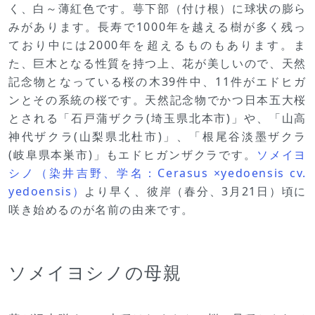
く、白～薄紅色です。萼下部（付け根）に球状の膨ら
みがあります。長寿で1000年を越える樹が多く残っ
ており中には2000年を超えるものもあります。ま
た、巨木となる性質を持つ上、花が美しいので、天然
記念物となっている桜の木39件中、11件がエドヒガ
ンとその系統の桜です。天然記念物でかつ日本五大桜
とされる「石戸蒲ザクラ(埼玉県北本市)」や、「山高
神代ザクラ(山梨県北杜市)」、「根尾谷淡墨ザクラ
(岐阜県本巣市)」もエドヒガンザクラです。
ソメイヨ
シノ（染井吉野、学名：Cerasus ×yedoensis cv.
yedoensis）
より早く、彼岸（春分、3月21日）頃に
咲き始めるのが名前の由来です。
ソメイヨシノの母親