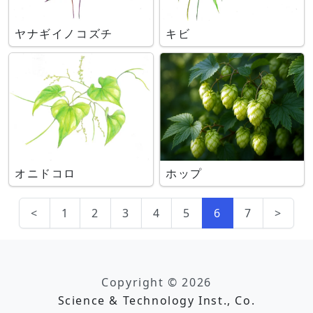
ヤナギイノコズチ
キビ
オニドコロ
ホップ
<
1
2
3
4
5
6
7
>
Copyright © 2026
Science & Technology Inst., Co.