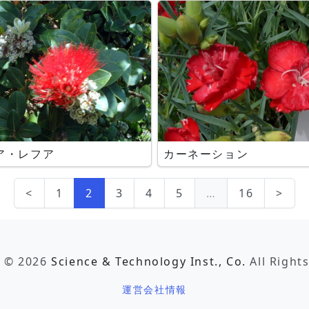
ア・レフア
カーネーション
<
1
2
3
4
5
…
16
>
t © 2026
Science & Technology Inst., Co.
All Right
運営会社情報