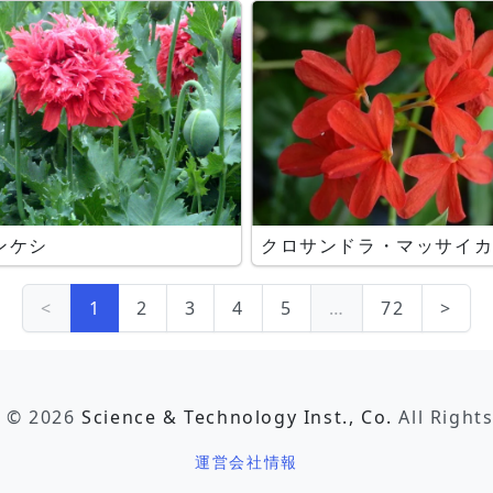
ンケシ
クロサンドラ・マッサイ
<
1
2
3
4
5
…
72
>
t © 2026
Science & Technology Inst., Co.
All Right
運営会社情報