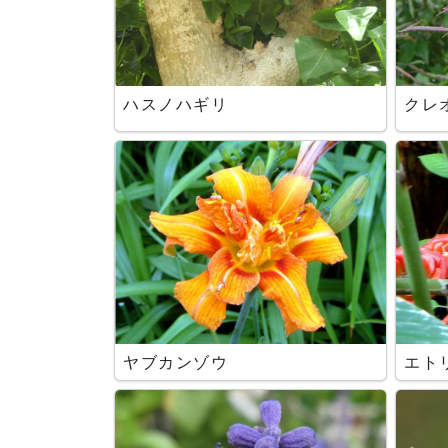
ハスノハギリ
クレ
ヤブカンゾウ
エト