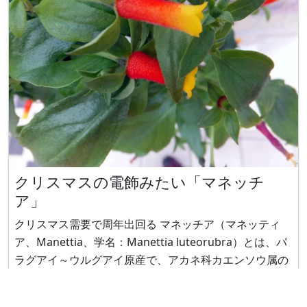
クリスマスの電飾みたい「マネッチ
ア」
クリスマス需要で周年出回る マネッチア（マネッティ
ア、Manettia、学名：Manettia luteorubra）とは、パ
ラグアイ～ウルグアイ原産で、アカネ科カエンソウ属の
非耐寒性・蔓性・常緑多年生植物です。英名では、
Firecracker vine（ファイアークラッカー・バイン）