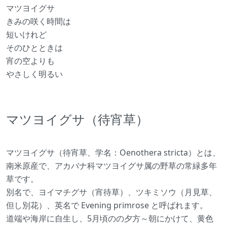
マツヨイグサ
きみの咲く時間は
短いけれど
そのひとときは
宵の空よりも
やさしく明るい
マツヨイグサ（待宵草）
マツヨイグサ（待宵草、学名：Oenothera stricta）とは、
南米原産で、アカバナ科マツヨイグサ属の野草の常緑多年
草です。
別名で、ヨイマチグサ（宵待草）、ツキミソウ（月見草、
但し別花）、英名で Evening primrose と呼ばれます。
道端や海岸に自生し、5月頃のの夕方～朝にかけて、黄色