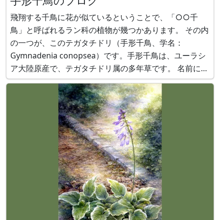
手形千鳥のブログ
飛翔する千鳥に花が似ているということで、「○○千
鳥」と呼ばれるラン科の植物が幾つかあります。 その内
の一つが、このテガタチドリ（手形千鳥、学名：
Gymnadenia conopsea）です。手形千鳥は、ユーラシ
ア大陸原産で、テガタチドリ属の多年草です。 名前に
「手形」と付きますが、その理由は次の内どれでしょ
う？ ①葉っぱの形、②果実の形、➂枝が落ちた跡の
形、④根の形。 回答はかぎけん花図鑑で