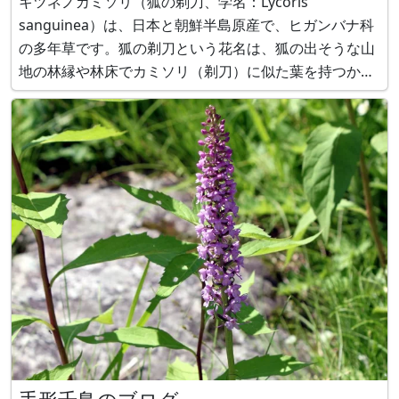
キツネノカミソリ（狐の剃刀、学名：Lycoris
sanguinea）は、日本と朝鮮半島原産で、ヒガンバナ科
の多年草です。狐の剃刀という花名は、狐の出そうな山
地の林縁や林床でカミソリ（剃刀）に似た葉を持つから
とか、花色が狐の毛色に似ているからだとか、花を横か
ら見ると狐に似ているから等とされます。 狐の剃刀は同
属のヒガンバナ（彼岸花、曼殊沙