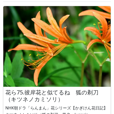
花ら75.彼岸花と似てるね 狐の剃刀
（キツネノカミソリ）
NHK朝ドラ「らんまん」花シリーズ【かぎけん花日記】