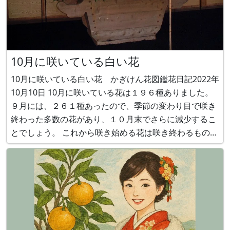
10月に咲いている白い花
10月に咲いている白い花 かぎけん花図鑑花日記2022年
10月10日 10月に咲いている花は１９６種ありました。
９月には、２６１種あったので、季節の変わり目で咲き
終わった多数の花があり、１０月末でさらに減少するこ
とでしょう。 これから咲き始める花は咲き終わるものほ
ど多くないので、冬にかけてさらに数が少なくなると思
われます。 しかし、１０月から咲き始める花にはキク科
の花があり、大作り ｢裾野の月｣