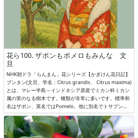
花ら100. ザボンもポメロもみんな 文
旦
NHK朝ドラ「らんまん」花シリーズ【かぎけん花日記】
ブンタン(文旦、学名：Citrus grandis、 Citrus maxima)
とは、マレー半島～インドネシア原産でミカン科ミカン
属の実のなる樹木です。種類が非常に多いです。標準和
名はザボン、英名ではPomelo。他に別名でトサブンタ
ン（土佐文旦)や、パール柑、英名ではpummelo、
Wentan Pomelo、haddocks、Bunt