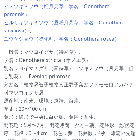
ヒメツキミソウ（姫月見草、学名：Oenothera
perennis）
、
ヒルザキツキミソウ（昼咲月見草、学名：Oenothera
speciosa）
、
ユウゲショウ（夕化粧、学名：Oenothera rosea）
一般名：マツヨイグサ（待宵草）、
学名：Oenothera stricta（オノエラ）、
別名：ヨイマチグサ（宵待草）、ツキミソウ（月見草、但
し別花）、Evening primrose、
分類名：植物界被子植物真正双子葉類フトモモ目アカバナ
科マツヨイグサ属、
原産地：南米、環境：道端、海岸、
草丈：20〜100 cm、
葉形：線形で中央に白い脈、葉序：互生、
開花期：5月〜7月、開花時間：夕方～朝、花序形：総状花
序、花径：3〜4 cm、花色：黄、花弁数：4枚、雌蕊の先端