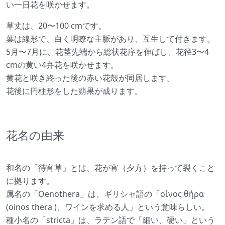
い一日花を咲かせます。
草丈は、20〜100 cmです。
葉は線形で、白く明瞭な主脈があり、互生して付きます。
5月〜7月に、花茎先端から総状花序を伸ばし、花径3〜4
cmの黄い4弁花を咲かせます。
黄花と咲き終った後の赤い花殻が同居します。
花後に円柱形をした蒴果が成ります。
花名の由来
和名の「待宵草」とは、花が宵（夕方）を持って裂くこと
に拠ります。
属名の「Oenothera」は、ギリシャ語の「οίνος θήρα
(oinos thera )、ワインを求める人」という意味らしい。
種小名の「stricta」は、ラテン語で「細い、硬い」という