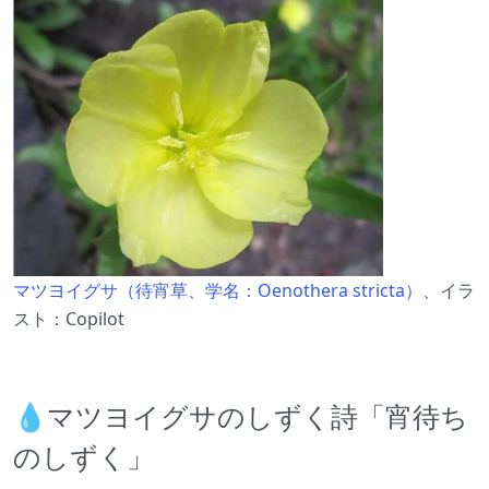
マツヨイグサ（待宵草、学名：Oenothera stricta）
、イラ
スト：Copilot
💧マツヨイグサのしずく詩「宵待ち
のしずく」