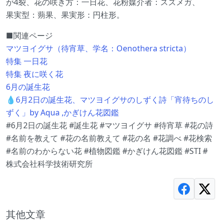
が4裂、花の咲き方：一日花、花粉媒介者：スズメガ、
果実型：蒴果、果実形：円柱形。
■関連ページ
マツヨイグサ（待宵草、学名：Oenothera stricta）
特集 一日花
特集 夜に咲く花
6月の誕生花
💧6月2日の誕生花、マツヨイグサのしずく詩「宵待ちのし
ずく」by Aqua ,かぎけん花図鑑
#6月2日の誕生花 #誕生花 #マツヨイグサ #待宵草 #花の詩
#名前を教えて #花の名前教えて #花の名 #花調べ #花検索
#名前のわからない花 #植物図鑑 #かぎけん花図鑑 #STI #
株式会社科学技術研究所
其他文章