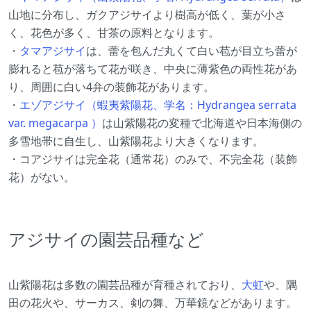
山地に分布し、ガクアジサイより樹高が低く、葉が小さ
く、花色が多く、甘茶の原料となります。
・
タマアジサイ
は、蕾を包んだ丸くて白い苞が目立ち蕾が
膨れると苞が落ちて花が咲き、中央に薄紫色の両性花があ
り、周囲に白い4弁の装飾花があります。
・
エゾアジサイ（蝦夷紫陽花、学名：Hydrangea serrata
var. megacarpa ）
は山紫陽花の変種で北海道や日本海側の
多雪地帯に自生し、山紫陽花より大きくなります。
・コアジサイは完全花（通常花）のみで、不完全花（装飾
花）がない。
アジサイの園芸品種など
山紫陽花は多数の園芸品種が育種されており、
大虹
や、隅
田の花火や、サーカス、剣の舞、万華鏡などがあります。