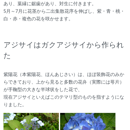
あり、葉縁に鋸歯があり、対生に付きます。
5月～7月に花茎から二出集散花序を伸ばし、紫・青・桃・
白・赤・複色の花を咲かせます。
アジサイはガクアジサイから作られ
た
紫陽花（本紫陽花、ほんあじさい）は、ほぼ装飾花のみか
らできており、上から見ると多数の花弁（実際には萼片）
が手鞠型の大きな半球状をした花で、
現在アジサイといえばこのテマリ型のものを指すようにな
りました。