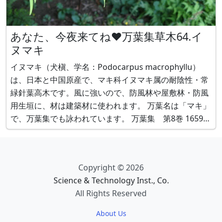
あなた、今夜来てね❤万葉集草木64.イ
ヌマキ
イヌマキ（犬槇、学名：Podocarpus macrophyllu）
は、日本と中国原産で、マキ科イヌマキ属の耐陰性・常
緑針葉高木です。風に強いので、防風林や屋敷林・防風
用生垣に、材は建築材に使われます。 万葉名は「マキ」
で、万葉集でも詠われています。 万葉集 第8巻 1659番
歌 作者：他田廣津娘子、題詞：他田廣津娘子歌、登場す
る植物：マキ 原文 真木乃於尓 零置有雪乃 敷布毛 所念可
聞
Copyright © 2026
Science & Technology Inst., Co.
All Rights Reserved
About Us