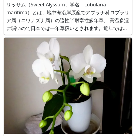
リッサム（Sweet Alyssum、学名：Lobularia
maritima）とは、地中海沿岸原産でアブラナ科ロブラリ
ア属（ニワナズナ属）の這性半耐寒性多年草、 高温多湿
に弱いので日本では一年草扱いとされます。近年では、
高温多湿に強い園芸品種の多年草タイプ（Lobularia
hybrida）のものもあります。 別名で、単に、アリッサ
ム（A