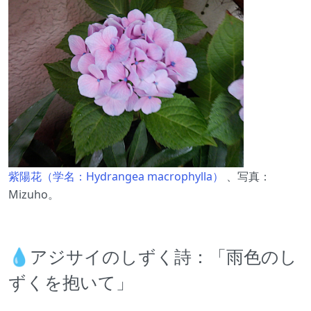
紫陽花（学名：Hydrangea macrophylla）
、写真：
Mizuho。
💧アジサイのしずく詩：「雨色のし
ずくを抱いて」