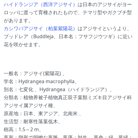
ハイドランジア（西洋アジサイ）
は日本のアジサイがヨー
ロッパに渡って育種されたもので、テマリ型やガクブチ型
があります。
カシワバアジサイ（柏葉紫陽花）
はアジサイというより、
ブッドレア（Buddleja、日本名：フサフジウツギ）に近い
花を咲かせます。
一般名：アジサイ(紫陽花) 、
学名：Hydrangea macrophylla、
別名：七変化 、Hydrangea（ハイドランジア）、
分類名：植物界被子植物真正双子葉類ミズキ目アジサイ科
アジサイ属アジサイ種、
原産地：日本、東アジア、北南米 、
生活型：耐寒性落葉低木、
樹高：1.5～2 m、
葉形：卵形で明瞭な葉脈、葉序：対生、 葉色：緑、葉縁：