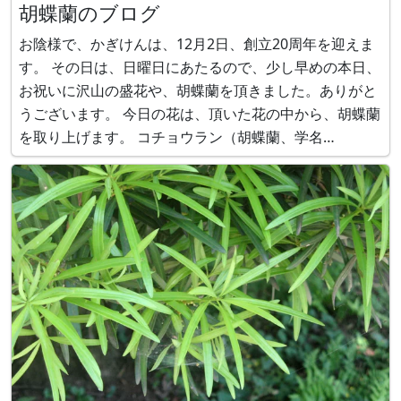
胡蝶蘭のブログ
お陰様で、かぎけんは、12月2日、創立20周年を迎えま
す。 その日は、日曜日にあたるので、少し早めの本日、
お祝いに沢山の盛花や、胡蝶蘭を頂きました。ありがと
うございます。 今日の花は、頂いた花の中から、胡蝶蘭
を取り上げます。 コチョウラン（胡蝶蘭、学名
Phalaenopsis aphrodite）は、台湾、フィリピン原産
で、ラン科ファレノプシス属の非耐寒性多年草です。葉
腋から出た花茎は弓形に伸張