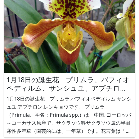
1月18日の誕生花 プリムラ、パフィオ
ペディルム、サンシュユ、アブチロ
ン、レンギョウ
1月18日の誕生花 プリムラ,パフィオペディルム,サンシ
ュユ,アブチロン,レンギョウです。 プリムラ
（Primula、学名：Primula spp.）は、中国､ヨーロッパ
～コーカサス原産で、サクラソウ科サクラソウ属の半耐
寒性多年草（園芸的には、一年草）です。花言葉は「永