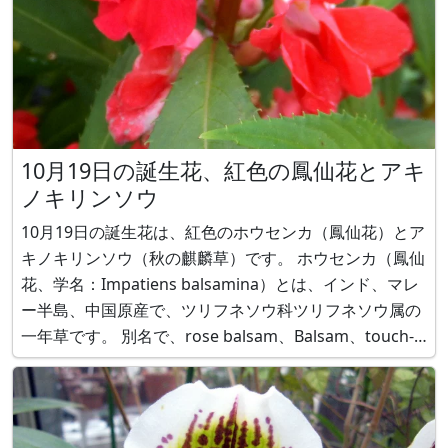
10月19日の誕生花、紅色の鳳仙花とアキ
ノキリンソウ
10月19日の誕生花は、紅色のホウセンカ（鳳仙花）とア
キノキリンソウ（秋の麒麟草）です。 ホウセンカ（鳳仙
花、学名：Impatiens balsamina）とは、インド、マレ
ー半島、中国原産で、ツリフネソウ科ツリフネソウ属の
一年草です。 別名で、rose balsam、Balsam、touch-
me-not、ツマクレナイ、てぃんさぐ（沖縄）と呼ばれ
ます。 草丈は、20～30 cm（矮性品種）、