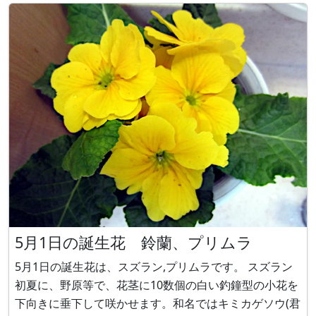
続する愛情」「神秘な心」「運命を開く」です。 パフィ
オペディルム（学名：Paphiopedilum Hybrids）は、東
南
5月1日の誕生花 鈴蘭、プリムラ
5月1日の誕生花は、スズラン,プリムラです。 スズラン
初夏に、野原等で、花茎に10数個の白い釣鐘型の小花を
下向きに垂下して咲かせます。和名ではキミカゲソウ(君