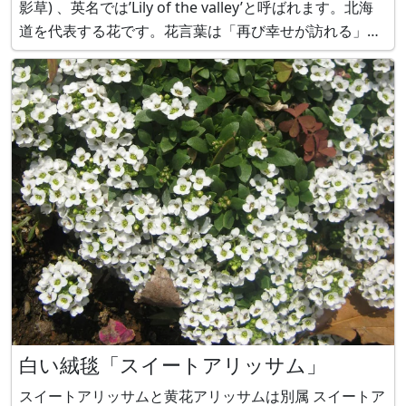
影草) 、英名では’Lily of the valley’と呼ばれます。北海
道を代表する花です。花言葉は「再び幸せが訪れる」で
す。 プリムラ（Primula） プリムラはサクラソウ科サク
ラソウ属の多年草です。花言葉は「永続する愛情」「
白い絨毯「スイートアリッサム」
スイートアリッサムと黄花アリッサムは別属 スイートア