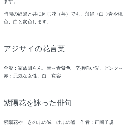
ます。
時間の経過と共に同じ花（萼）でも、薄緑→白→青や桃
色、白と変色します。
アジサイの花言葉
全般：家族団らん、青～青紫色：辛抱強い愛、ピンク～
赤：元気な女性、白：寛容
紫陽花を詠った俳句
紫陽花や きのふの誠 けふの嘘 作者：正岡子規