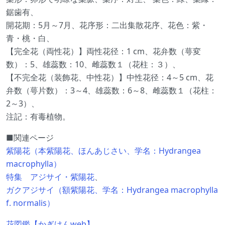
鋸歯有、
開花期：5月～7月、花序形：二出集散花序、花色：紫・
青・桃・白、
【完全花（両性花）】両性花径：1 cm、花弁数（萼変
数）：5、雄蕊数：10、雌蕊数１（花柱：３）、
【不完全花（装飾花、中性花）】中性花径：4～5 cm、花
弁数（萼片数）：3～4、雄蕊数：6～8、雌蕊数１（花柱：
2～3）、
注記：有毒植物。
■関連ページ
紫陽花（本紫陽花、ほんあじさい、学名：Hydrangea
macrophylla）
特集 アジサイ・紫陽花
、
ガクアジサイ（額紫陽花、学名：Hydrangea macrophylla
f. normalis）
花図鑑【かぎけんweb】