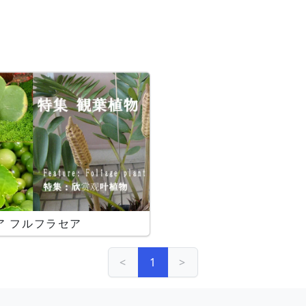
ア フルフラセア
<
1
>