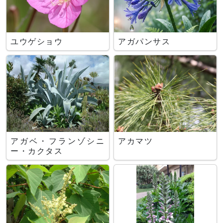
ユウゲショウ
アガパンサス
アガベ・フランゾシニ
アカマツ
ー・カクタス