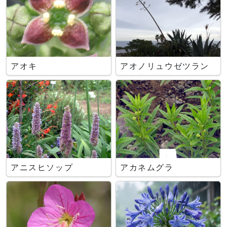
アオキ
アオノリュウゼツラン
アニスヒソップ
アカネムグラ