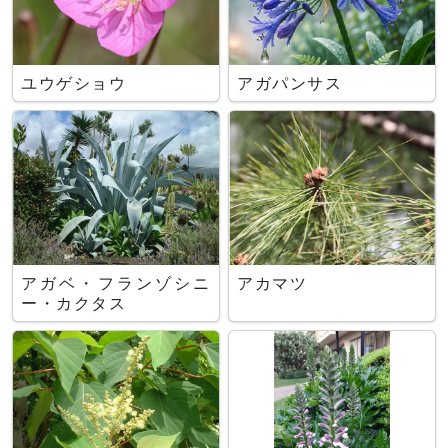
ユウゲショウ
アガパンサス
アガベ・フランゾシニ
アカマツ
ー・カクタス