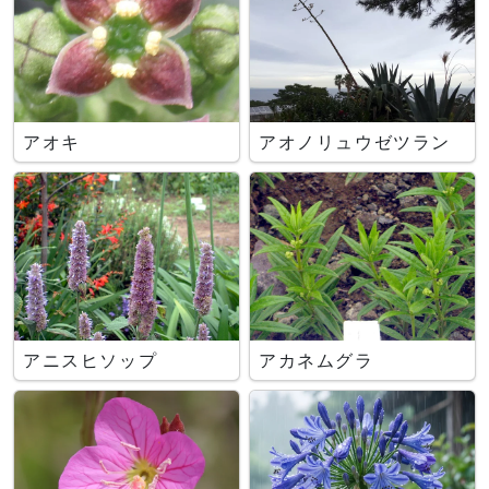
アオキ
アオノリュウゼツラン
アニスヒソップ
アカネムグラ