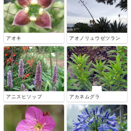
アオキ
アオノリュウゼツラン
アニスヒソップ
アカネムグラ