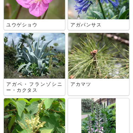
ユウゲショウ
アガパンサス
アガベ・フランゾシニ
アカマツ
ー・カクタス