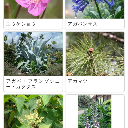
ユウゲショウ
アガパンサス
アガベ・フランゾシニ
アカマツ
ー・カクタス