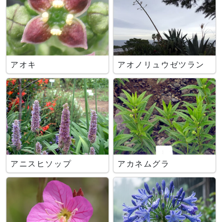
アオキ
アオノリュウゼツラン
アニスヒソップ
アカネムグラ