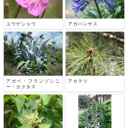
ユウゲショウ
アガパンサス
アガベ・フランゾシニ
アカマツ
ー・カクタス