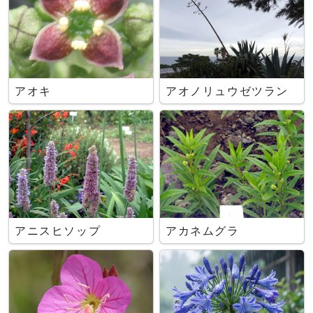
アオキ
アオノリュウゼツラン
アニスヒソップ
アカネムグラ