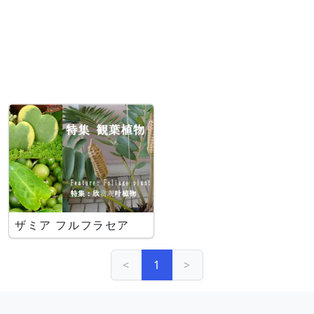
ザミア フルフラセア
<
1
>