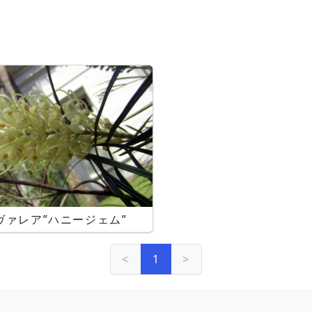
ヴァレア”ハニージェム”
<
1
>