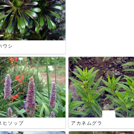
ホウシ
スヒソップ
アカネムグラ