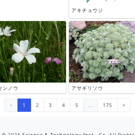
アキチョウジ
センノウ
アサギリソウ
<
1
2
3
4
5
…
175
>