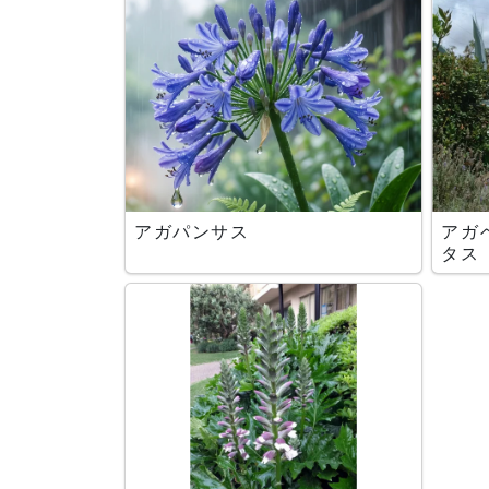
アガパンサス
アガ
タス