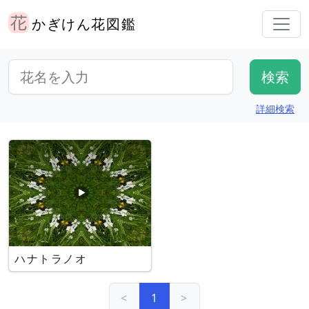
かぎけん花図鑑
詳細検索
ハナトラノオ
<
1
>