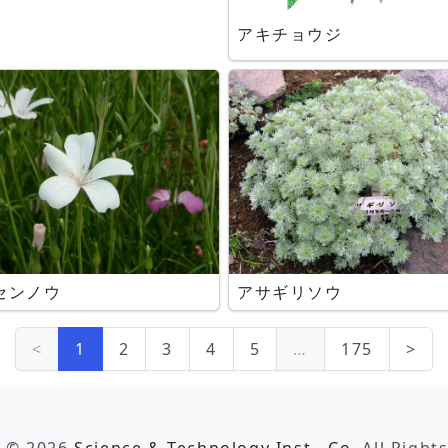
アキチョウジ
センノウ
アサギリソウ
<
1
2
3
4
5
…
175
>