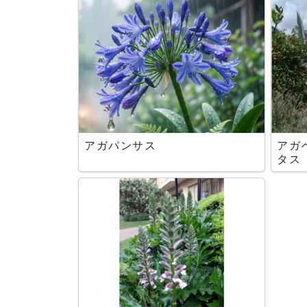
アガパンサス
アガ
タス