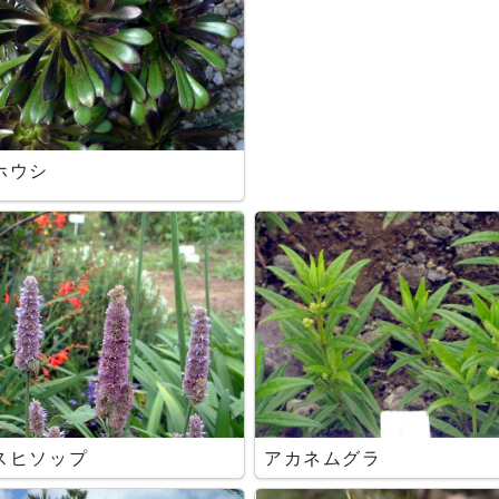
ホウシ
スヒソップ
アカネムグラ