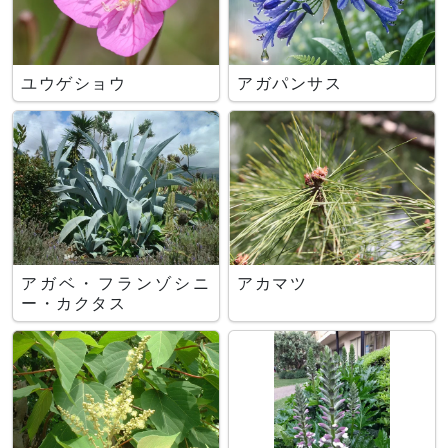
ユウゲショウ
アガパンサス
アガベ・フランゾシニ
アカマツ
ー・カクタス