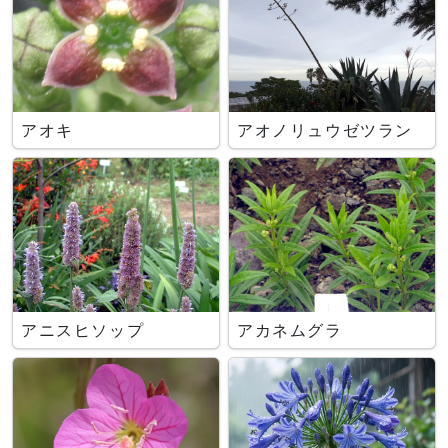
アオキ
アオノリュウゼツラン
アニスヒソップ
アカネムグラ