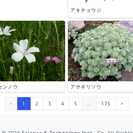
アキチョウジ
センノウ
アサギリソウ
<
1
2
3
4
5
…
175
>