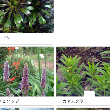
ホウシ
スヒソップ
アカネムグラ