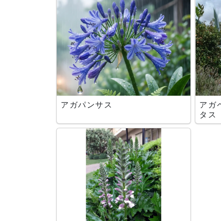
アガパンサス
アガ
タス