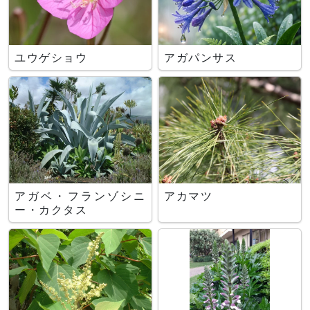
ユウゲショウ
アガパンサス
アガベ・フランゾシニ
アカマツ
ー・カクタス