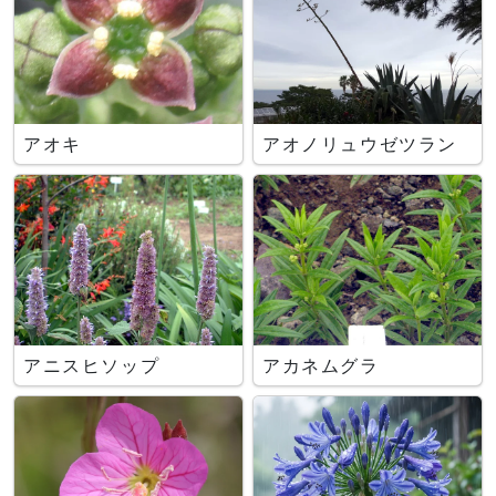
アオキ
アオノリュウゼツラン
アニスヒソップ
アカネムグラ