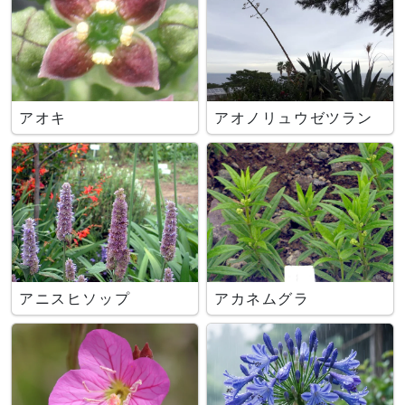
アオキ
アオノリュウゼツラン
アニスヒソップ
アカネムグラ