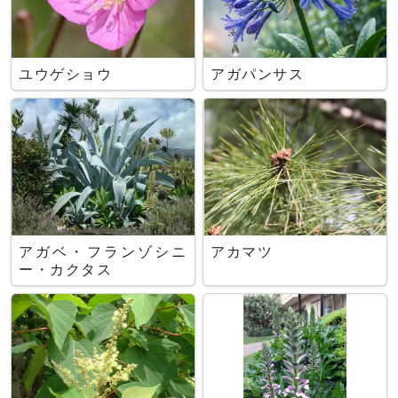
ユウゲショウ
アガパンサス
アガベ・フランゾシニ
アカマツ
ー・カクタス