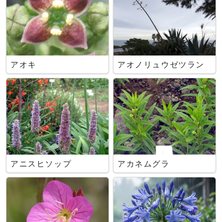
アオキ
アオノリュウゼツラン
アニスヒソップ
アカネムグラ