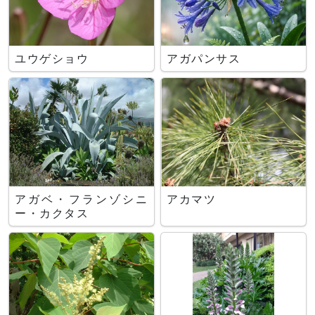
ユウゲショウ
アガパンサス
アガベ・フランゾシニ
アカマツ
ー・カクタス